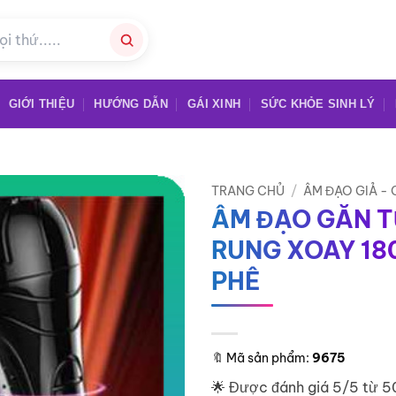
GIỚI THIỆU
HƯỚNG DẪN
GÁI XINH
SỨC KHỎE SINH LÝ
TRANG CHỦ
/
ÂM ĐẠO GIẢ -
ÂM ĐẠO GẮN 
RUNG XOAY 18
PHÊ
🔖
Mã sản phẩm:
9675
🌟 Được đánh giá 5/5 từ 5