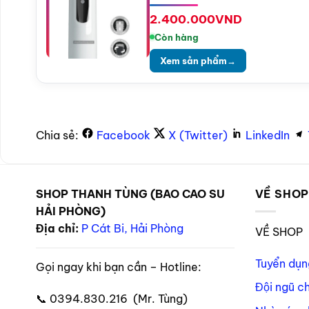
2.400.000
VND
Còn hàng
Xem sản phẩm
→
Chia sẻ:
Facebook
X (Twitter)
LinkedIn
SHOP THANH TÙNG (BAO CAO SU
VỀ SHO
HẢI PHÒNG)
Địa chỉ:
P Cát Bi, Hải Phòng
VỀ SHOP
Tuyển dụn
Gọi ngay khi bạn cần – Hotline:
Đội ngũ c
📞 0394.830.216 (Mr. Tùng)