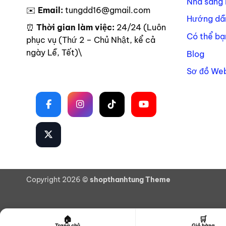
Nhà sáng 
✉️
Email:
tungdd16@gmail.com
Hướng dẫ
⏰
Thời gian làm việc:
24/24 (Luôn
Có thể bạ
phục vụ (Thứ 2 – Chủ Nhật, kể cả
ngày Lễ, Tết)\
Blog
Sơ đồ Web
Theo dõi trên mạng xã hội
Copyright 2026 ©
shopthanhtung Theme
🏠
🛒
Trang chủ
Giỏ hàng