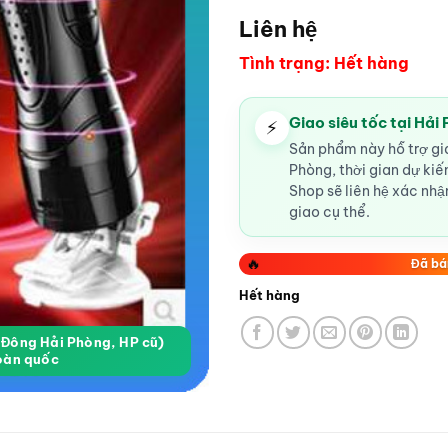
Liên hệ
Tình trạng: Hết hàng
Giao siêu tốc tại Hải
⚡
Sản phẩm này hỗ trợ gia
Phòng, thời gian dự ki
Shop sẽ liên hệ xác nhận
giao cụ thể.
🔥
Đã bá
Hết hàng
a Đông Hải Phòng, HP cũ)
oàn quốc