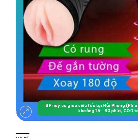
SP này có giao siêu tốc tại Hải Phòng (Phí
khoảng 15 - 30 phút, COD t