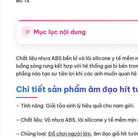
MÔ TẢ
Mục lục nội dung
Chất liệu nhựa ABS bền bỉ và lõi silicone y tế mềm
luồng sóng rung kết hợp với hệ thống gai bi bên tro
phẳng nào tạo sự tiện lợi khi các anh muốn quan hệ 
Chi tiết sản phẩm âm đạo hít 
– Tính năng: Giải tỏa sinh lý hiệu quả cho nam giới.
– Chất liệu: Vỏ nhựa ABS, lõi silicone y tế mềm mịn
– Chủng loại:
Đồ chơi người lớn
, âm đạo giả hít tườ