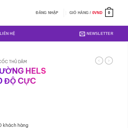
0
ĐĂNG NHẬP
GIỎ HÀNG /
0
VND
LIÊN HỆ
NEWSLETTER
 CỐC THỦ DÂM
TƯỜNG HELS
0 ĐỘ CỰC
0 khách hàng