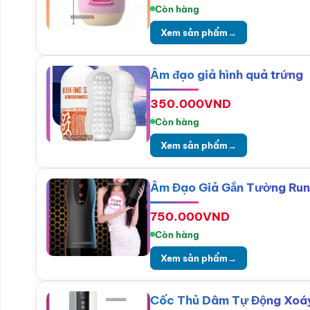
Còn hàng
Xem sản phẩm
→
Âm đạo giả hình quả trứng
350.000
VND
Còn hàng
Xem sản phẩm
→
Âm Đạo Giả Gắn Tường Run
750.000
VND
Còn hàng
Xem sản phẩm
→
Cốc Thủ Dâm Tự Động Xoá