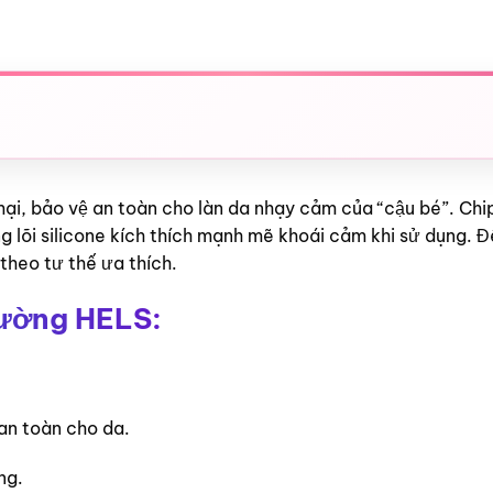
 mại, bảo vệ an toàn cho làn da nhạy cảm của “cậu bé”. Ch
ng lõi silicone kích thích mạnh mẽ khoái cảm khi sử dụng. 
theo tư thế ưa thích.
tường HELS:
 an toàn cho da.
ng.