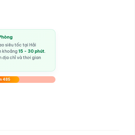
 Phòng
o siêu tốc tại Hải
ến khoảng
15 - 30 phút
.
 địa chỉ và thời gian
n 485