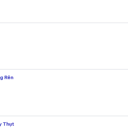
g Rên
y Thụt