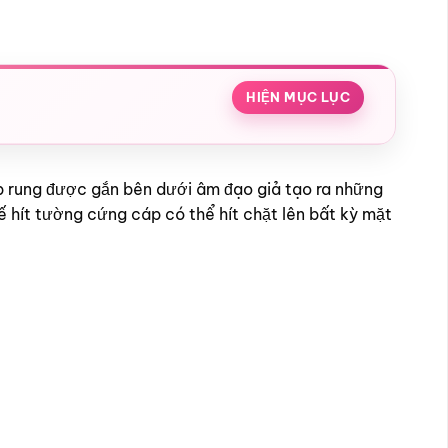
HIỆN MỤC LỤC
ip rung được gắn bên dưới âm đạo giả tạo ra những
Đế hít tường cứng cáp có thể hít chặt lên bất kỳ mặt