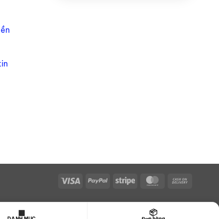
iền
in
Visa
PayPal
Stripe
MasterCard
Cash
On
Delivery
▦
📦
DANH MỤC
Đơn hàng