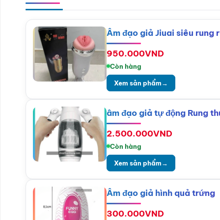
Âm đạo giả Jiuai siêu rung 
950.000
VND
Còn hàng
Xem sản phẩm
→
âm đạo giả tự động Rung th
2.500.000
VND
Còn hàng
Xem sản phẩm
→
Âm đạo giả hình quả trứng
300.000
VND