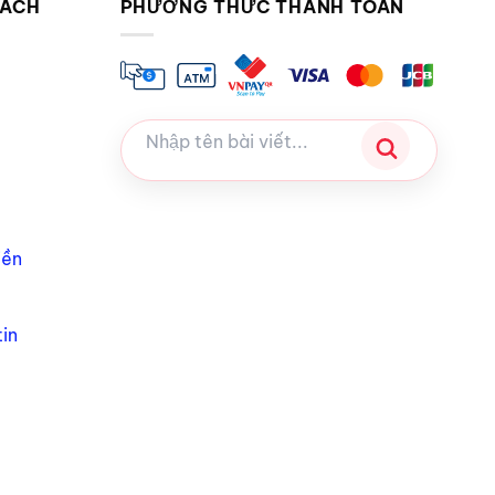
SÁCH
PHƯƠNG THỨC THANH TOÁN
iền
ao tác đơn giản và phù hợp cả với người chưa từng
in
m phá cảm xúc cá nhân, đặc biệt với những người