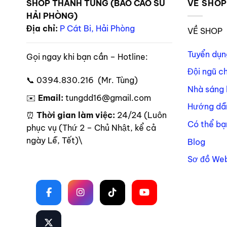
sản phẩm thường nhỏ gọn, hình bầu dục hoặc dạng v
SHOP THANH TÙNG (BAO CAO SU
VỀ SHO
HẢI PHÒNG)
Hiện nay trên thị trường có khá nhiều dòng:
Địa chỉ:
P Cát Bi, Hải Phòng
VỀ SHOP
Trứng rung điều khiển từ xa
Tuyển dụn
Gọi ngay khi bạn cần – Hotline:
Trứng rung không dây
Đội ngũ c
📞 0394.830.216 (Mr. Tùng)
Trứng rung mini cho người mới
Nhà sáng 
✉️
Email:
tungdd16@gmail.com
Trứng rung nhiều chế độ rung mạnh nhẹ
Hướng dẫ
Trứng rung đôi dành cho cặp đôi
⏰
Thời gian làm việc:
24/24 (Luôn
Có thể bạ
phục vụ (Thứ 2 – Chủ Nhật, kể cả
Điểm khiến sản phẩm này được nhiều người ở Hải Phòn
ngày Lễ, Tết)\
Blog
sử dụng sextoy trước đây.
Sơ đồ Web
Theo dõi trên mạng xã hội
Nhiều bạn nữ chia sẻ rằng ban đầu khá ngại tìm hiểu
thường xuyên stress hoặc ít thời gian dành cho bản 
Vì sao trứng rung tình yêu Hải