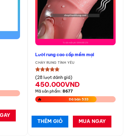
Lưỡi rung cao cấp mềm mại
CHÀY RUNG TÌNH YÊU
★★★★★
(28 lượt đánh giá)
450.000
VND
Mã sản phẩm:
8677
🔥
Đã bán 533
GAY
THÊM GIỎ
MUA NGAY