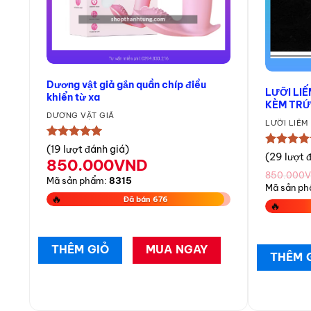
Dương vật giả gắn quần chíp điều
LƯỠI LI
khiển từ xa
KÈM TRỨ
DƯƠNG VẬT GIẢ
LƯỠI LIẾM
★★★★★
(19 lượt đánh giá)
★★★★
(29 lượt 
850.000
VND
850.000
Mã sản phẩm:
8315
Mã sản p
🔥
Đã bán 676
🔥
THÊM GIỎ
MUA NGAY
THÊM 