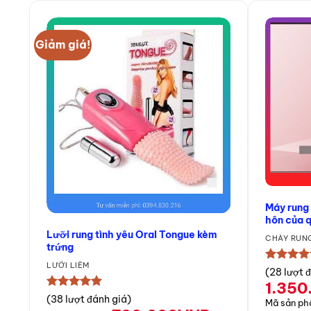
Giảm giá!
Máy rung
hôn của 
Lưỡi rung tình yêu Oral Tongue kèm
CHÀY RUNG
trứng
LƯỠI LIẾM
★★★★
(28 lượt 
1.350
★★★★★
(38 lượt đánh giá)
Mã sản p