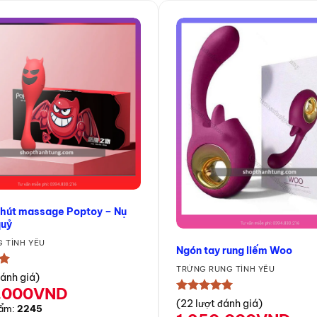
 hút massage Poptoy – Nụ
quỷ
 TÌNH YÊU
Ngón tay rung liếm Woo
TRỨNG RUNG TÌNH YÊU
★
đánh giá)
.000
VND
★★★★★
(22 lượt đánh giá)
hẩm:
2245