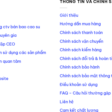
iên trứng mềm mại, có chế độ rung đa dạng.
P
THÔNG TIN VÀ CHÍNH 
Giới thiệu
Hướng dẫn mua hàng
g ctv bán bao cao su
Chính sách thanh toán
huyên gia
Chính sách vận chuyển
lập CEO
Chính sách kiểm hàng
n sử dụng các sản phẩm
Chính sách đổi trả & hoàn t
n quan tâm
Chính sách bảo hành
g lựa chọn là vì tính kín đáo. Kích thước nhỏ, dễ cất giữ, th
Chính sách bảo mật thông t
site
Điều khoản sử dụng
, nhưng sau khi thử thì cảm giác thoải mái hơn trong việc khá
thân.
FAQ – Câu hỏi thường gặp
Liên hệ
 Phòng được tìm kiếm nhiều?
Cam kết chất lượng