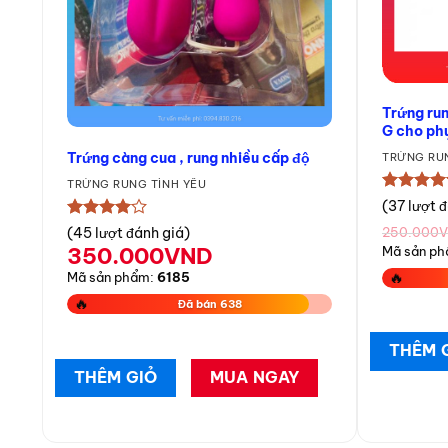
Trứng ru
G cho ph
Trứng càng cua , rung nhiều cấp độ
TRỨNG RUN
TRỨNG RUNG TÌNH YÊU
★★★★
(37 lượt 
★★★★★
(45 lượt đánh giá)
250.000
350.000
VND
Mã sản p
🔥
Mã sản phẩm:
6185
🔥
Đã bán 638
THÊM 
THÊM GIỎ
MUA NGAY