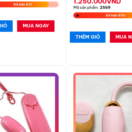
1.250.000
VND
Đã bán 613
Mã sản phẩm:
2569
🔥
Đã bán 650
GIỎ
MUA NGAY
.
THÊM GIỎ
MUA N