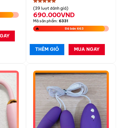
★★★★★
(39 lượt đánh giá)
690.000
VND
Mã sản phẩm:
6331
🔥
Đã bán 663
GAY
THÊM GIỎ
MUA NGAY