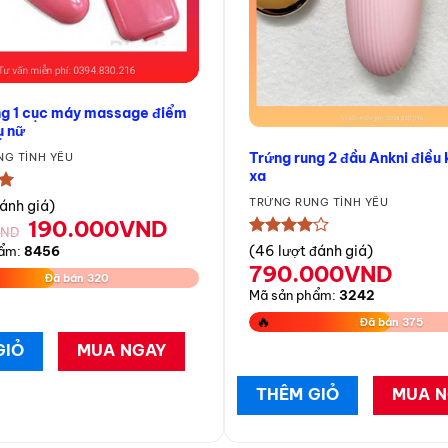
ng 1 cục máy massage điểm
ụ nữ
Trứng rung 2 đầu Ankni điều 
G TÌNH YÊU
xa
TRỨNG RUNG TÌNH YÊU
★
đánh giá)
Giá
Giá
190.000
VND
VND
gốc
hiện
★★★★★
(46 lượt đánh giá)
hẩm:
8456
là:
tại
790.000
VND
Đã bán 320
250.000VND.
là:
Mã sản phẩm:
3242
190.000VND.
🔥
Đã bán 375
GIỎ
MUA NGAY
THÊM GIỎ
MUA N