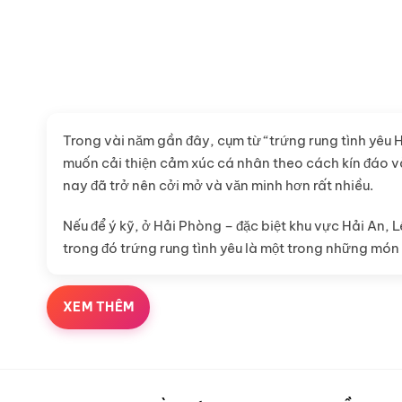
Trong vài năm gần đây, cụm từ “trứng rung tình yêu 
muốn cải thiện cảm xúc cá nhân theo cách kín đáo và
nay đã trở nên cởi mở và văn minh hơn rất nhiều.
Nếu để ý kỹ, ở Hải Phòng – đặc biệt khu vực Hải An
trong đó trứng rung tình yêu là một trong những món 
Bài viết này sẽ giúp bạn hiểu rõ hơn về trứng rung tì
XEM THÊM
Trứng rung tình yêu là gì?
Trứng rung tình yêu là một thiết bị hỗ trợ kích thíc