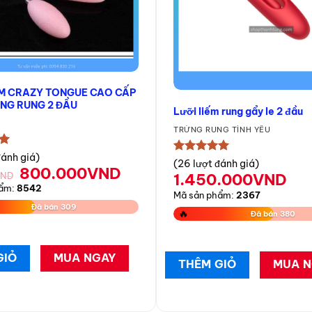
ẾM CRAZY TONGUE CAO CẤP
NG RUNG 2 ĐẦU
Lưỡi liếm rung gẩy le 2 đầu
TRỨNG RUNG TÌNH YÊU
★
đánh giá)
★★★★★
(26 lượt đánh giá)
Giá
Giá
800.000
VND
VND
1.450.000
VND
gốc
hiện
hẩm:
8542
Mã sản phẩm:
2367
là:
tại
Đã bán 309
🔥
Đã bán 380
850.000VND.
là:
800.000VND.
GIỎ
MUA NGAY
THÊM GIỎ
MUA N