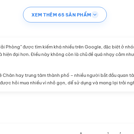
XEM THÊM 65 SẢN PHẨM
Hải Phòng” được tìm kiếm khá nhiều trên Google, đặc biệt ở nh
 hiện đại hơn. Điều này không còn là chủ đề quá nhạy cảm như
, Lê Chân hay trung tâm thành phố – nhiều người bắt đầu quan 
được hỏi mua nhiều vì nhỏ gọn, dễ sử dụng và mang lại trải ngh
nh yêu, cách chọn loại phù hợp, những lưu ý khi sử dụng và địa 
h cảm xúc cá nhân hoặc dành cho các cặp đôi muốn tăng thêm trả