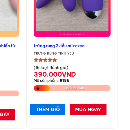
khiển từ
trứng rung 2 đầu mizz zee
TRỨNG RUNG TÌNH YÊU
★★★★★
(16 lượt đánh giá)
390.000
VND
Mã sản phẩm:
9186
🔥
Đã bán 148
THÊM GIỎ
MUA NGAY
GAY