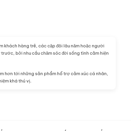
óm khách hàng trẻ, các cặp đôi lâu năm hoặc người
 trước, bởi nhu cầu chăm sóc đời sống tình cảm hiện
tâm hơn tới những sản phẩm hỗ trợ cảm xúc cá nhân,
iệm khá thú vị.
chỉ mua kín đáo tại Hải Phòng.
i nghiệm mới mẻ trong đời sống riêng tư. Thiết kế của