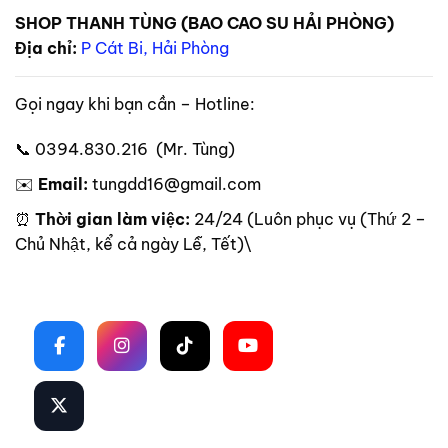
SHOP THANH TÙNG (BAO CAO SU HẢI PHÒNG)
Địa chỉ:
P Cát Bi, Hải Phòng
Gọi ngay khi bạn cần – Hotline:
📞 0394.830.216 (Mr. Tùng)
✉️
Email:
tungdd16@gmail.com
⏰
Thời gian làm việc:
24/24 (Luôn phục vụ (Thứ 2 –
Chủ Nhật, kể cả ngày Lễ, Tết)\
Theo dõi trên mạng xã hội