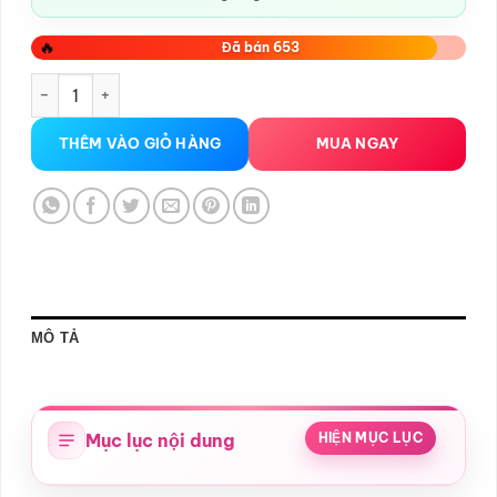
🔥
Đã bán 653
Trứng rung 3 đầu có lưỡi liếm số lượng
THÊM VÀO GIỎ HÀNG
MUA NGAY
MÔ TẢ
Mục lục nội dung
HIỆN MỤC LỤC