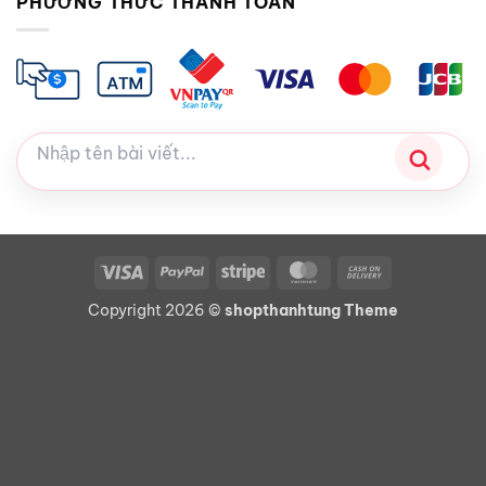
PHƯƠNG THỨC THANH TOÁN
Visa
PayPal
Stripe
MasterCard
Cash
On
Copyright 2026 ©
shopthanhtung Theme
Delivery