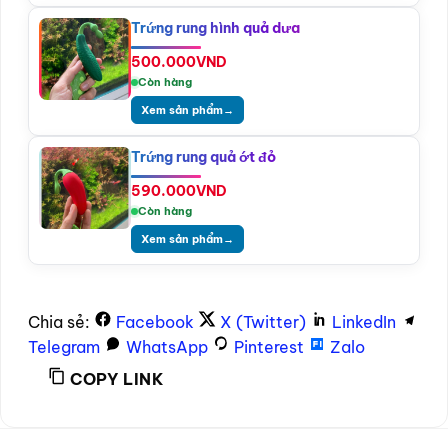
Trứng rung hình quả dưa
500.000
VND
Còn hàng
Xem sản phẩm
→
Trứng rung quả ớt đỏ
590.000
VND
Còn hàng
Xem sản phẩm
→
Chia sẻ:
Facebook
X (Twitter)
LinkedIn
Telegram
WhatsApp
Pinterest
Zalo
COPY LINK