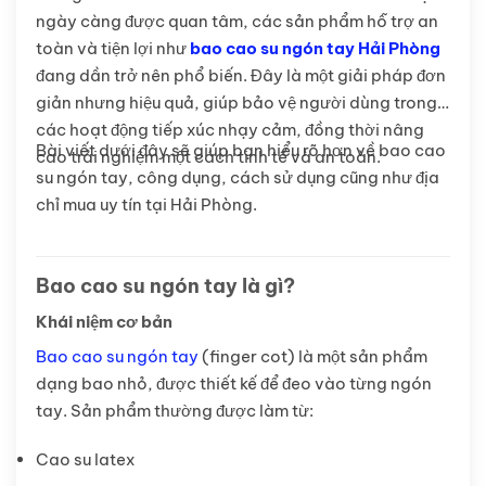
ngày càng được quan tâm, các sản phẩm hỗ trợ an
toàn và tiện lợi như
bao cao su ngón tay Hải Phòng
đang dần trở nên phổ biến. Đây là một giải pháp đơn
giản nhưng hiệu quả, giúp bảo vệ người dùng trong
các hoạt động tiếp xúc nhạy cảm, đồng thời nâng
Bài viết dưới đây sẽ giúp bạn hiểu rõ hơn về bao cao
cao trải nghiệm một cách tinh tế và an toàn.
su ngón tay, công dụng, cách sử dụng cũng như địa
chỉ mua uy tín tại Hải Phòng.
Bao cao su ngón tay là gì?
Khái niệm cơ bản
Bao cao su ngón tay
(finger cot) là một sản phẩm
dạng bao nhỏ, được thiết kế để đeo vào từng ngón
tay. Sản phẩm thường được làm từ:
Cao su latex