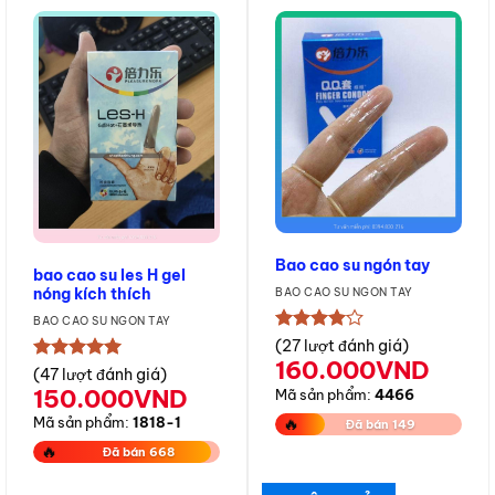
Bao cao su ngón tay
bao cao su les H gel
nóng kích thích
BAO CAO SU NGÓN TAY
BAO CAO SU NGÓN TAY
★★★★★
(27 lượt đánh giá)
160.000
VND
★★★★★
(47 lượt đánh giá)
150.000
VND
Mã sản phẩm:
4466
🔥
Mã sản phẩm:
1818-1
Đã bán 149
🔥
Đã bán 668