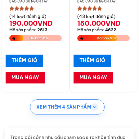
BAO CAO SU NGÓN TAY
BAO CAO SU NGÓN TAY
★★★★★
★★★★★
(14 lượt đánh giá)
(43 lượt đánh giá)
190.000
VND
150.000
VND
Mã sản phẩm:
2513
Mã sản phẩm:
4622
🔥
🔥
Đã bán 116
Đã bán 532
THÊM GIỎ
THÊM GIỎ
MUA NGAY
MUA NGAY
XEM THÊM 4 SẢN PHẨM
Trong bối cảnh nhu cầu chăm sóc sức khỏe tình dục