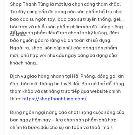
Shop Thanh Tùng là một lựa chọn đáng tham khảo.
Tại đây cung cấp đa dạng các sản phẩm hỗ trợ như
bao cao su ngón tay, bao cao su truyền thống, gel
bôi trơn và nhiều sản phẩm chăm sóc đời sống riêng
Tất cả sản phẩm đều được chọn lọc kỹ lưỡng, đảm
tư khác.
bảo nguồn gốc rõ ràng và an toàn khi sử dụng.
Ngoài ra, shop luôn cập nhật các dòng sản phẩm
mới, phù hợp với nhu cầu ngày càng đa dạng của
khách hàng.
Dịch vụ giao hàng nhanh tại Hải Phòng, đóng gói kín
đáo, bảo mật thông tin tuyệt đối. Bạn có thể dễ dàng
tham khảo và đặt hàng trực tiếp qua website chính
thức:
https://shopthanhtung.com/
Đừng ngần ngại nâng cao chất lượng cuộc sống của
bạn ngay hôm nay – lựa chọn sản phẩm phù hợp
chính là bước đầu cho sự an toàn và thoải mái!