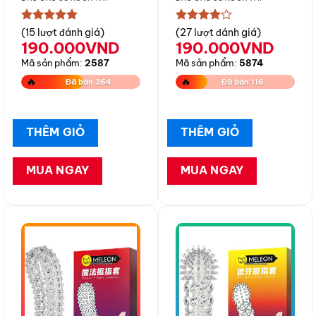
★★★★★
★★★★★
(15 lượt đánh giá)
(27 lượt đánh giá)
190.000
VND
190.000
VND
Mã sản phẩm:
2587
Mã sản phẩm:
5874
🔥
🔥
Đã bán 364
Đã bán 116
THÊM GIỎ
THÊM GIỎ
MUA NGAY
MUA NGAY