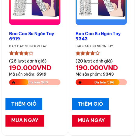
Bao Cao Su Ngón Tay
Bao Cao Su Ngón Tay
6919
9343
BAO CAO SU NGÓN TAY
BAO CAO SU NGÓN TAY
★★★★★
★★★★★
(26 lượt đánh giá)
(20 lượt đánh giá)
190.000
VND
190.000
VND
Mã sản phẩm:
6919
Mã sản phẩm:
9343
🔥
🔥
Đã bán 260
Đã bán 596
THÊM GIỎ
THÊM GIỎ
MUA NGAY
MUA NGAY