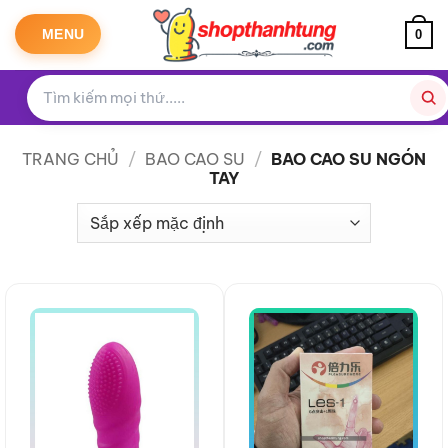
Bỏ
qua
MENU
0
nội
dung
TRANG CHỦ
/
BAO CAO SU
/
BAO CAO SU NGÓN
TAY