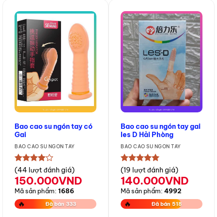
Bao cao su ngón tay có
Bao cao su ngón tay gai
Gai
les D Hải Phòng
BAO CAO SU NGÓN TAY
BAO CAO SU NGÓN TAY
★★★★★
★★★★★
(44 lượt đánh giá)
(19 lượt đánh giá)
150.000
VND
140.000
VND
Mã sản phẩm:
1686
Mã sản phẩm:
4992
🔥
🔥
Đã bán 333
Đã bán 518