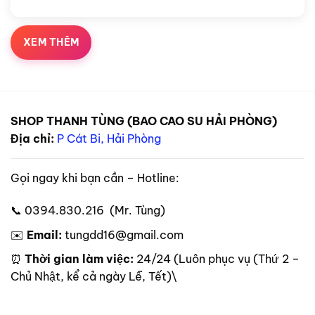
XEM THÊM
SHOP THANH TÙNG (BAO CAO SU HẢI PHÒNG)
Địa chỉ:
P Cát Bi, Hải Phòng
Gọi ngay khi bạn cần – Hotline:
📞 0394.830.216 (Mr. Tùng)
✉️
Email:
tungdd16@gmail.com
⏰
Thời gian làm việc:
24/24 (Luôn phục vụ (Thứ 2 –
Chủ Nhật, kể cả ngày Lễ, Tết)\
Theo dõi trên mạng xã hội