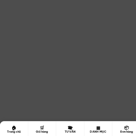
☎
🏠
🛒
▦
📦
Trang chủ
Giỏ hàng
TƯ VẤN
DANH MỤC
Đơn hàng