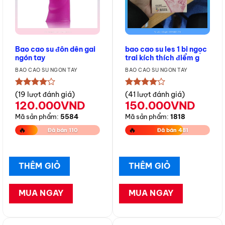
Bao cao su đôn dên gai
bao cao su les 1 bi ngọc
ngón tay
trai kích thích điểm g
BAO CAO SU NGÓN TAY
BAO CAO SU NGÓN TAY
★★★★★
★★★★★
(19 lượt đánh giá)
(41 lượt đánh giá)
120.000
VND
150.000
VND
Mã sản phẩm:
5584
Mã sản phẩm:
1818
🔥
🔥
Đã bán 110
Đã bán 481
THÊM GIỎ
THÊM GIỎ
MUA NGAY
MUA NGAY