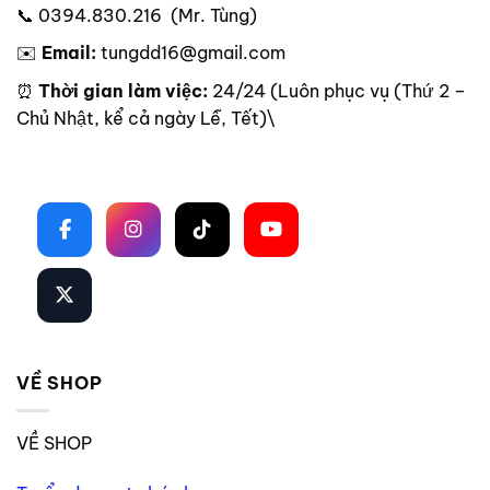
📞 0394.830.216 (Mr. Tùng)
✉️
Email:
tungdd16@gmail.com
⏰
Thời gian làm việc:
24/24 (Luôn phục vụ (Thứ 2 –
Chủ Nhật, kể cả ngày Lễ, Tết)\
Theo dõi trên mạng xã hội
VỀ SHOP
VỀ SHOP