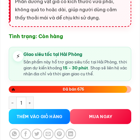
Phần dương vật giả có kích thước vừa phải,
không quá to hoặc dài, giúp người dùng cảm
thấy thoải mái và dễ chịu khi sử dụng.
Tình trạng: Còn hàng
Giao siêu tốc tại Hải Phòng
⚡
Sản phẩm này hỗ trợ giao siêu tốc tại Hải Phòng, thời
gian dự kiến khoảng
15 - 30 phút
. Shop sẽ liên hệ xác
nhận địa chỉ và thời gian giao cụ thể.
🔥
Đã bán 676
Dương vật giả gắn quần chíp điều khiển từ xa số lượng
THÊM VÀO GIỎ HÀNG
MUA NGAY