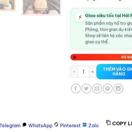
Giao siêu tốc tại Hải
⚡
Sản phẩm này hỗ trợ gia
Phòng, thời gian dự ki
Shop sẽ liên hệ xác nhận
giao cụ thể.
🔥
Đã bá
Âm đạo giả Baise Maoting Xia
THÊM VÀO G
HÀNG
COPY L
Telegram
WhatsApp
Pinterest
Zalo