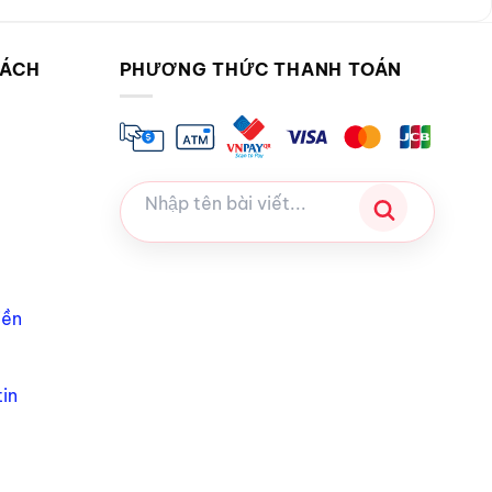
SÁCH
PHƯƠNG THỨC THANH TOÁN
iền
in