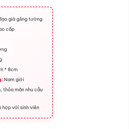
đạo già gắng tường
cao cấp
ờng
g
cm * 8cm
g:
Nam giới
, thỏa mãn nhu cầu
 hợp với sinh viên