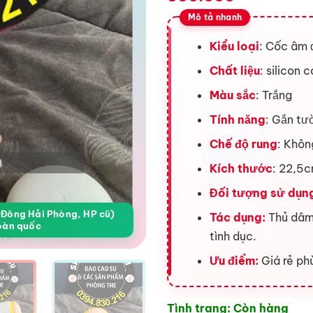
Kiểu loại
: Cốc âm 
Chất liệu
: silicon 
Màu sắc
: Trắng
Tính năng
: Gắn tư
Chế độ rung
: Khôn
Kích thước
: 22,5
Đối tượng sử dụn
a Đông Hải Phòng, HP cũ)
Tác dụng:
Thủ dâm
oàn quốc
tình dục.
Ưu điểm:
Giá rẻ phù
Tình trạng: Còn hàng