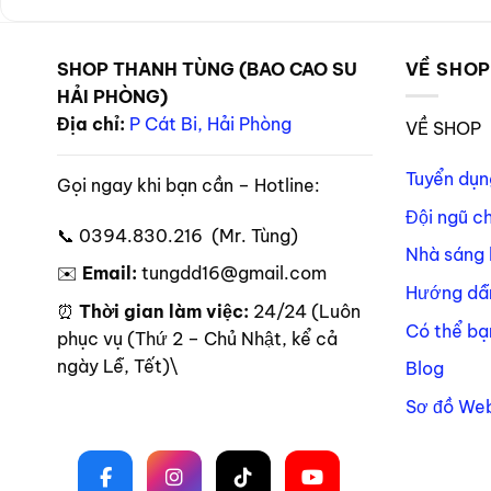
SHOP THANH TÙNG (BAO CAO SU
VỀ SHO
HẢI PHÒNG)
Địa chỉ:
P Cát Bi, Hải Phòng
VỀ SHOP
Tuyển dụn
Gọi ngay khi bạn cần – Hotline:
Đội ngũ c
📞 0394.830.216 (Mr. Tùng)
Nhà sáng 
✉️
Email:
tungdd16@gmail.com
Hướng dẫ
⏰
Thời gian làm việc:
24/24 (Luôn
Có thể bạ
phục vụ (Thứ 2 – Chủ Nhật, kể cả
ngày Lễ, Tết)\
Blog
Sơ đồ Web
Theo dõi trên mạng xã hội