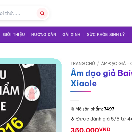
GIỚI THIỆU
HƯỚNG DẪN
GÁI XINH
SỨC KHỎE SINH LÝ
TRANG CHỦ
/
ÂM ĐẠO GIẢ -
Âm đạo giả Bai
Xiaole
🔖
Mã sản phẩm:
7497
🌟 Được đánh giá 5/5 từ 4
350.000
VND