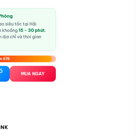
 Phòng
o siêu tốc tại Hải
ến khoảng
15 - 30 phút
.
 địa chỉ và thời gian
n 676
ole số lượng
IỎ
MUA NGAY
INK