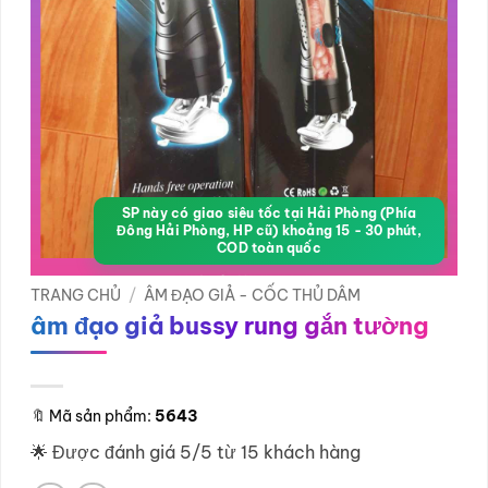
SP này có giao siêu tốc tại Hải Phòng (Phía
Đông Hải Phòng, HP cũ) khoảng 15 - 30 phút,
COD toàn quốc
TRANG CHỦ
/
ÂM ĐẠO GIẢ - CỐC THỦ DÂM
âm đạo giả bussy rung gắn tường
🔖
Mã sản phẩm:
5643
🌟 Được đánh giá 5/5 từ 15 khách hàng