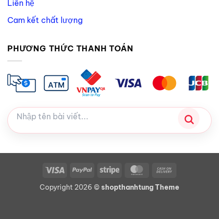
Liên hệ
Cam kết chất lượng
PHƯƠNG THỨC THANH TOÁN
Visa
PayPal
Stripe
MasterCard
Cash
On
Copyright 2026 ©
shopthanhtung Theme
Delivery