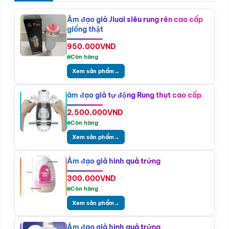
Âm đạo giả Jiuai siêu rung rên cao cấp
giống thật
950.000
VND
Còn hàng
Xem sản phẩm
→
âm đạo giả tự động Rung thụt cao cấp
2.500.000
VND
Còn hàng
Xem sản phẩm
→
Âm đạo giả hình quả trứng
300.000
VND
Còn hàng
Xem sản phẩm
→
Âm đạo giả hình quả trứng