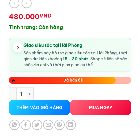
480.000
VND
Tình trạng: Còn hàng
Giao siêu tốc tại Hải Phòng
⚡
Sản phẩm này hỗ trợ giao siêu tốc tại Hải Phòng, thời
gian dự kiến khoảng
15 - 30 phút
. Shop sẽ liên hệ xác
nhận địa chỉ và thời gian giao cụ thể.
🔥
Đã bán 611
âm đạo giả bussy rung gắn tường số lượng
THÊM VÀO GIỎ HÀNG
MUA NGAY