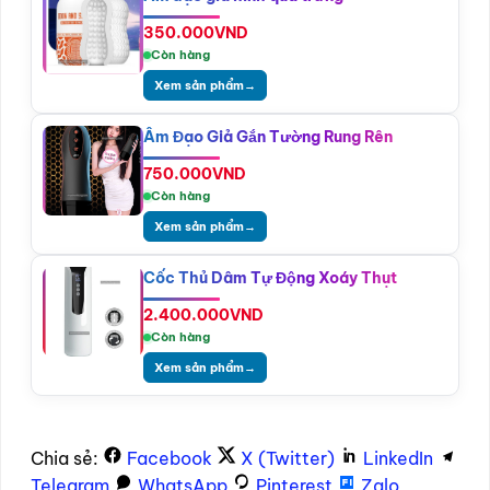
350.000
VND
Còn hàng
Xem sản phẩm
→
Âm Đạo Giả Gắn Tường Rung Rên
750.000
VND
Còn hàng
Xem sản phẩm
→
Cốc Thủ Dâm Tự Động Xoáy Thụt
2.400.000
VND
Còn hàng
Xem sản phẩm
→
Chia sẻ:
Facebook
X (Twitter)
LinkedIn
Telegram
WhatsApp
Pinterest
Zalo