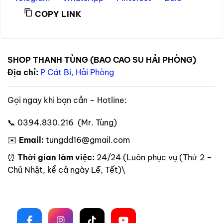
COPY LINK
SHOP THANH TÙNG (BAO CAO SU HẢI PHÒNG)
Địa chỉ:
P Cát Bi, Hải Phòng
Gọi ngay khi bạn cần – Hotline:
📞 0394.830.216 (Mr. Tùng)
✉️
Email:
tungdd16@gmail.com
⏰
Thời gian làm việc:
24/24 (Luôn phục vụ (Thứ 2 –
Chủ Nhật, kể cả ngày Lễ, Tết)\
Theo dõi trên mạng xã hội