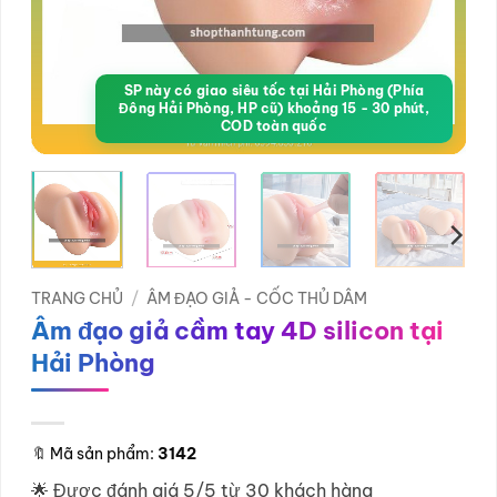
SP này có giao siêu tốc tại Hải Phòng (Phía
Đông Hải Phòng, HP cũ) khoảng 15 - 30 phút,
COD toàn quốc
TRANG CHỦ
/
ÂM ĐẠO GIẢ - CỐC THỦ DÂM
Âm đạo giả cầm tay 4D silicon tại
Hải Phòng
🔖
Mã sản phẩm:
3142
🌟 Được đánh giá 5/5 từ 30 khách hàng