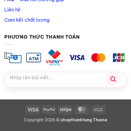
Liên hệ
Cam kết chất lượng
PHƯƠNG THỨC THANH TOÁN
Visa
PayPal
Stripe
MasterCard
Cash
On
Copyright 2026 ©
shopthanhtung Theme
Delivery