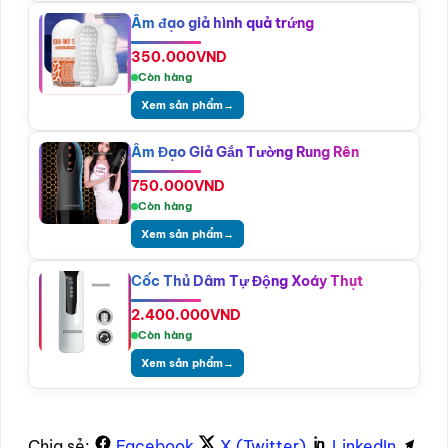
Âm đạo giả hình quả trứng
350.000
VND
Còn hàng
Xem sản phẩm
→
Âm Đạo Giả Gắn Tường Rung Rên
750.000
VND
Còn hàng
Xem sản phẩm
→
Cốc Thủ Dâm Tự Động Xoáy Thụt
2.400.000
VND
Còn hàng
Xem sản phẩm
→
Chia sẻ:
Facebook
X (Twitter)
LinkedIn