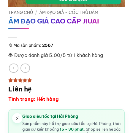
TRANG CHỦ
/
ÂM ĐẠO GIẢ - CỐC THỦ DÂM
ÂM ĐẠO GIẢ CAO CẤP JIUAI
🔖
Mã sản phẩm:
2567
🌟 Được đánh giá 5.00/5 từ 1 khách hàng
5
1
Liên hệ
trên 5
dựa trên
đánh giá
Tình trạng: Hết hàng
Giao siêu tốc tại Hải Phòng
⚡
Sản phẩm này hỗ trợ giao siêu tốc tại Hải Phòng, thời
gian dự kiến khoảng
15 - 30 phút
. Shop sẽ liên hệ xác