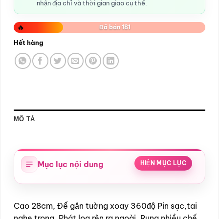
nhận địa chỉ và thời gian giao cụ thể.
🔥
Đã bán 181
Hết hàng
MÔ TẢ
Mục lục nội dung
HIỆN MỤC LỤC
Cao 28cm, Đế gắn tuờng xoay 360độ Pin sạc,tai
nghe trong, Phát loa rên ra ngoài. Rung nhiều chế