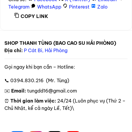
Telegram
WhatsApp
Pinterest
Zalo
COPY LINK
SHOP THANH TÙNG (BAO CAO SU HẢI PHÒNG)
Địa chỉ:
P Cát Bi, Hải Phòng
Gọi ngay khi bạn cần – Hotline:
📞 0394.830.216 (Mr. Tùng)
✉️
Email:
tungdd16@gmail.com
⏰
Thời gian làm việc:
24/24 (Luôn phục vụ (Thứ 2 –
Chủ Nhật, kể cả ngày Lễ, Tết)\
Theo dõi trên mạng xã hội