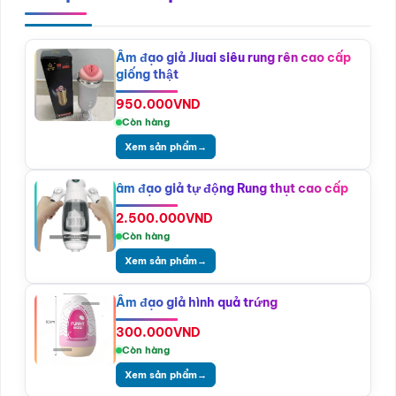
Âm đạo giả Jiuai siêu rung rên cao cấp
giống thật
950.000
VND
Còn hàng
Xem sản phẩm
→
âm đạo giả tự động Rung thụt cao cấp
2.500.000
VND
Còn hàng
Xem sản phẩm
→
Âm đạo giả hình quả trứng
300.000
VND
Còn hàng
Xem sản phẩm
→