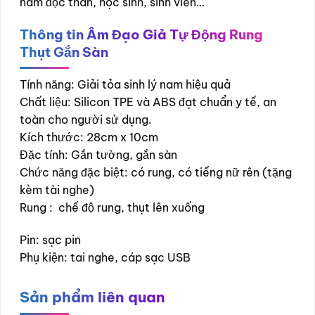
nam độc thân, học sinh, sinh viên…
Thông tin Âm Đạo Giả Tự Động Rung
Thụt Gắn Sàn
Tính năng: Giải tỏa sinh lý nam hiệu quả
Chất liệu: Silicon TPE và ABS đạt chuẩn y tế, an
toàn cho người sử dụng.
Kích thước: 28cm x 10cm
Đặc tính: Gắn tường, gắn sàn
Chức năng đặc biệt: có rung, có tiếng nữ rên (tặng
kèm tài nghe)
Rung : chế độ rung, thụt lên xuống
Pin: sạc pin
Phụ kiện: tai nghe, cáp sạc USB
Sản phẩm liên quan