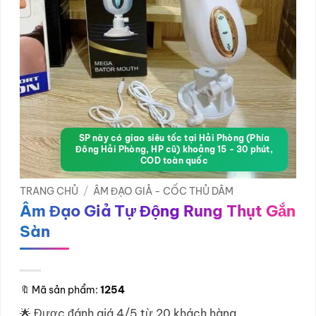
SP này có giao siêu tốc tại Hải Phòng (Phía
Đông Hải Phòng, HP cũ) khoảng 15 - 30 phút,
COD toàn quốc
TRANG CHỦ
/
ÂM ĐẠO GIẢ - CỐC THỦ DÂM
Âm Đạo Giả Tự Động Rung Thụt Gắn
Sàn
🔖
Mã sản phẩm:
1254
🌟 Được đánh giá 4/5 từ 20 khách hàng