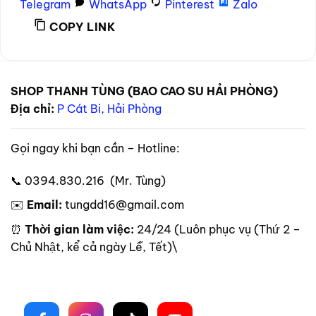
Telegram
WhatsApp
Pinterest
Zalo
COPY LINK
SHOP THANH TÙNG (BAO CAO SU HẢI PHÒNG)
Địa chỉ:
P Cát Bi, Hải Phòng
Gọi ngay khi bạn cần – Hotline:
📞 0394.830.216 (Mr. Tùng)
✉️
Email:
tungdd16@gmail.com
⏰
Thời gian làm việc:
24/24 (Luôn phục vụ (Thứ 2 –
Chủ Nhật, kể cả ngày Lễ, Tết)\
Theo dõi trên mạng xã hội