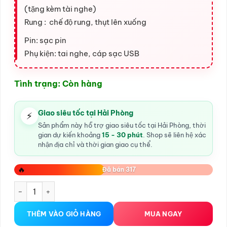
(tặng kèm tài nghe)
Rung : chế độ rung, thụt lên xuống
Pin: sạc pin
Phụ kiện: tai nghe, cáp sạc USB
Tình trạng: Còn hàng
Giao siêu tốc tại Hải Phòng
⚡
Sản phẩm này hỗ trợ giao siêu tốc tại Hải Phòng, thời
gian dự kiến khoảng
15 - 30 phút
. Shop sẽ liên hệ xác
nhận địa chỉ và thời gian giao cụ thể.
🔥
Đã bán 317
Âm Đạo Giả Tự Động Rung Thụt Gắn Sàn số lượng
THÊM VÀO GIỎ HÀNG
MUA NGAY