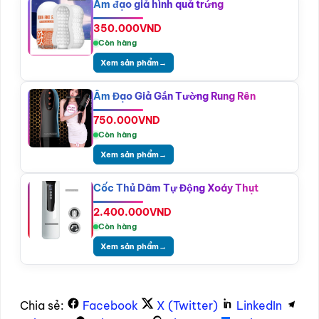
Âm đạo giả hình quả trứng
350.000
VND
Còn hàng
Xem sản phẩm
→
Âm Đạo Giả Gắn Tường Rung Rên
750.000
VND
Còn hàng
Xem sản phẩm
→
Cốc Thủ Dâm Tự Động Xoáy Thụt
2.400.000
VND
Còn hàng
Xem sản phẩm
→
Chia sẻ:
Facebook
X (Twitter)
LinkedIn