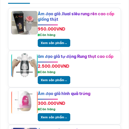
Âm đạo giả Jiuai siêu rung rên cao cấp
giống thật
950.000
VND
Còn hàng
Xem sản phẩm
→
âm đạo giả tự động Rung thụt cao cấp
2.500.000
VND
Còn hàng
Xem sản phẩm
→
Âm đạo giả hình quả trứng
300.000
VND
Còn hàng
Xem sản phẩm
→