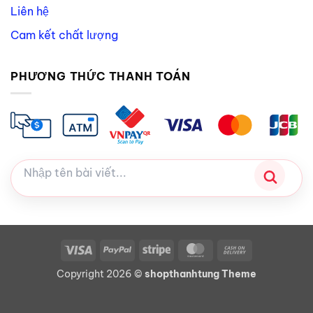
Liên hệ
Cam kết chất lượng
PHƯƠNG THỨC THANH TOÁN
Visa
PayPal
Stripe
MasterCard
Cash
On
Copyright 2026 ©
shopthanhtung Theme
Delivery