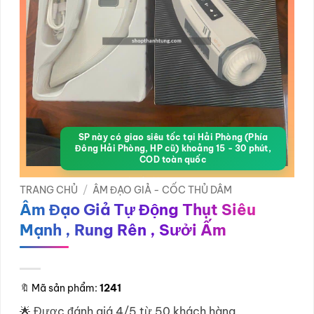
SP này có giao siêu tốc tại Hải Phòng (Phía
Đông Hải Phòng, HP cũ) khoảng 15 - 30 phút,
COD toàn quốc
TRANG CHỦ
/
ÂM ĐẠO GIẢ - CỐC THỦ DÂM
Âm Đạo Giả Tự Động Thụt Siêu
Mạnh , Rung Rên , Sưởi Ấm
🔖
Mã sản phẩm:
1241
🌟 Được đánh giá 4/5 từ 50 khách hàng