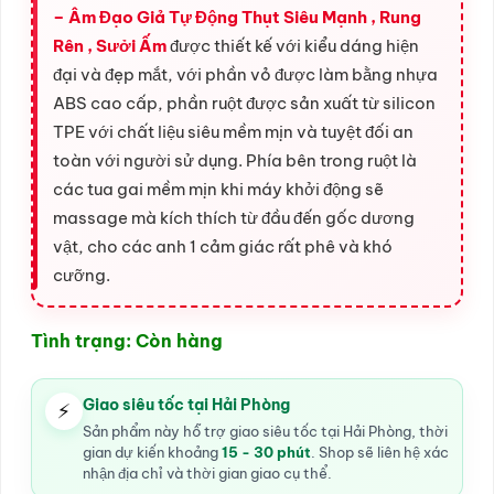
–
Âm Đạo Giả Tự Động Thụt Siêu Mạnh , Rung
Rên , Sưởi Ấm
được thiết kế với kiểu dáng hiện
đại và đẹp mắt, với phần vỏ được làm bằng nhựa
ABS cao cấp, phần ruột được sản xuất từ silicon
TPE với chất liệu siêu mềm mịn và tuyệt đối an
toàn với người sử dụng. Phía bên trong ruột là
các tua gai mềm mịn khi máy khởi động sẽ
massage mà kích thích từ đầu đến gốc dương
vật, cho các anh 1 cảm giác rất phê và khó
cưỡng.
Tình trạng: Còn hàng
Giao siêu tốc tại Hải Phòng
⚡
Sản phẩm này hỗ trợ giao siêu tốc tại Hải Phòng, thời
gian dự kiến khoảng
15 - 30 phút
. Shop sẽ liên hệ xác
nhận địa chỉ và thời gian giao cụ thể.