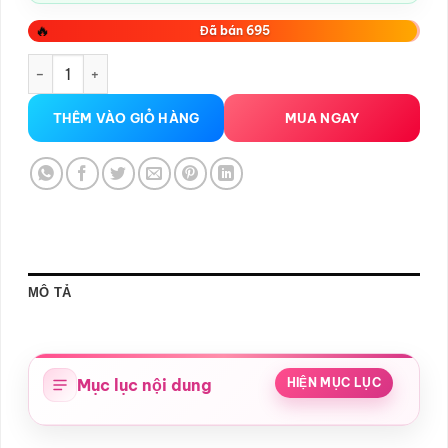
🔥
Đã bán 695
Âm Đạo Giả Tự Động Thụt Siêu Mạnh , Rung Rên , Sưởi Ấm số
THÊM VÀO GIỎ HÀNG
MUA NGAY
MÔ TẢ
Mục lục nội dung
HIỆN MỤC LỤC