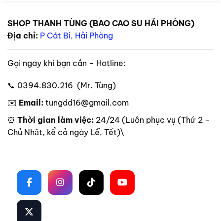
SHOP THANH TÙNG (BAO CAO SU HẢI PHÒNG)
Địa chỉ:
P Cát Bi, Hải Phòng
Gọi ngay khi bạn cần – Hotline:
📞 0394.830.216 (Mr. Tùng)
✉️
Email:
tungdd16@gmail.com
⏰
Thời gian làm việc:
24/24 (Luôn phục vụ (Thứ 2 –
Chủ Nhật, kể cả ngày Lễ, Tết)\
Theo dõi trên mạng xã hội