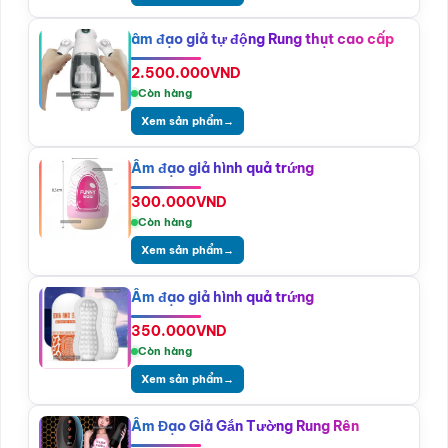
âm đạo giả tự động Rung thụt cao cấp
2.500.000
VND
Còn hàng
Xem sản phẩm
→
Âm đạo giả hình quả trứng
300.000
VND
Còn hàng
Xem sản phẩm
→
Âm đạo giả hình quả trứng
350.000
VND
Còn hàng
Xem sản phẩm
→
Âm Đạo Giả Gắn Tường Rung Rên