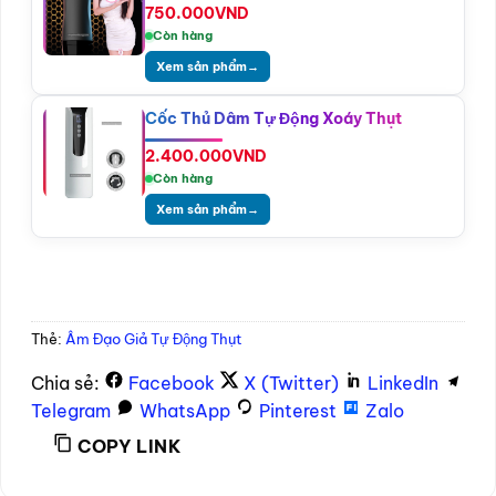
750.000
VND
Còn hàng
Xem sản phẩm
→
Cốc Thủ Dâm Tự Động Xoáy Thụt
2.400.000
VND
Còn hàng
Xem sản phẩm
→
Thẻ:
Âm Đạo Giả Tự Động Thụt
Chia sẻ:
Facebook
X (Twitter)
LinkedIn
Telegram
WhatsApp
Pinterest
Zalo
COPY LINK