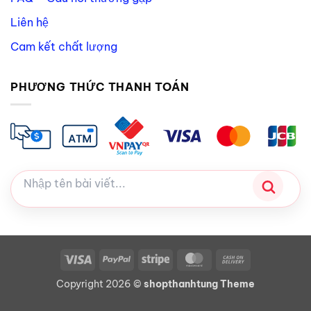
Liên hệ
Cam kết chất lượng
PHƯƠNG THỨC THANH TOÁN
Visa
PayPal
Stripe
MasterCard
Cash
On
Copyright 2026 ©
shopthanhtung Theme
Delivery