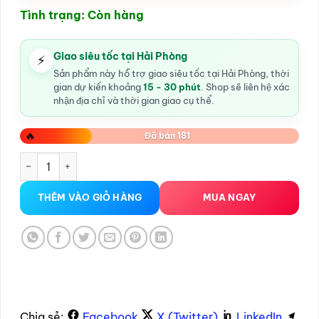
Tình trạng: Còn hàng
Giao siêu tốc tại Hải Phòng
⚡
Sản phẩm này hỗ trợ giao siêu tốc tại Hải Phòng, thời
gian dự kiến khoảng
15 - 30 phút
. Shop sẽ liên hệ xác
nhận địa chỉ và thời gian giao cụ thể.
🔥
Đã bán 181
Anal plug Crazy số lượng
THÊM VÀO GIỎ HÀNG
MUA NGAY
Chia sẻ:
Facebook
X (Twitter)
LinkedIn