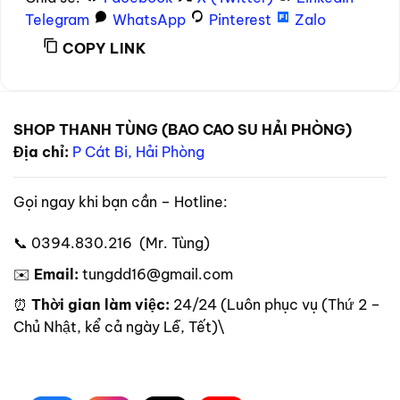
Telegram
WhatsApp
Pinterest
Zalo
COPY LINK
SHOP THANH TÙNG (BAO CAO SU HẢI PHÒNG)
Địa chỉ:
P Cát Bi, Hải Phòng
Gọi ngay khi bạn cần – Hotline:
📞 0394.830.216 (Mr. Tùng)
✉️
Email:
tungdd16@gmail.com
⏰
Thời gian làm việc:
24/24 (Luôn phục vụ (Thứ 2 –
Chủ Nhật, kể cả ngày Lễ, Tết)\
Theo dõi trên mạng xã hội