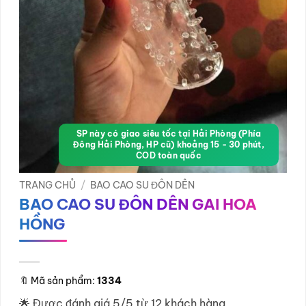
SP này có giao siêu tốc tại Hải Phòng (Phía
Đông Hải Phòng, HP cũ) khoảng 15 - 30 phút,
COD toàn quốc
TRANG CHỦ
/
BAO CAO SU ĐÔN DÊN
BAO CAO SU ĐÔN DÊN GAI HOA
HỒNG
🔖
Mã sản phẩm:
1334
🌟 Được đánh giá 5/5 từ 12 khách hàng