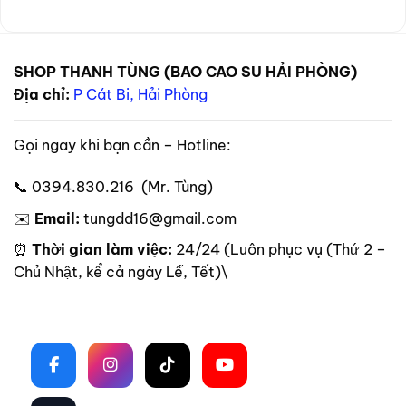
SHOP THANH TÙNG (BAO CAO SU HẢI PHÒNG)
Địa chỉ:
P Cát Bi, Hải Phòng
Gọi ngay khi bạn cần – Hotline:
📞 0394.830.216 (Mr. Tùng)
✉️
Email:
tungdd16@gmail.com
⏰
Thời gian làm việc:
24/24 (Luôn phục vụ (Thứ 2 –
Chủ Nhật, kể cả ngày Lễ, Tết)\
Theo dõi trên mạng xã hội