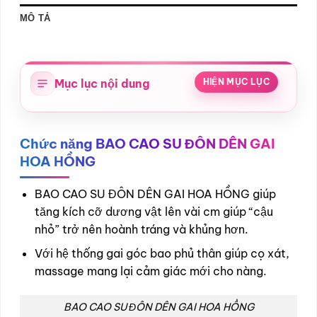
MÔ TẢ
Mục lục nội dung
HIỆN MỤC LỤC
Chức năng BAO CAO SU ĐÔN DÊN GAI
HOA HỒNG
BAO CAO SU ĐÔN DÊN GAI HOA HỒNG giúp
tăng kích cỡ dương vật lên vài cm giúp “cậu
nhỏ” trở nên hoành tráng và khủng hơn.
Với hệ thống gai góc bao phủ thân giúp cọ xát,
massage mang lại cảm giác mới cho nàng.
BAO CAO SU ĐÔN DÊN GAI HOA HỒNG