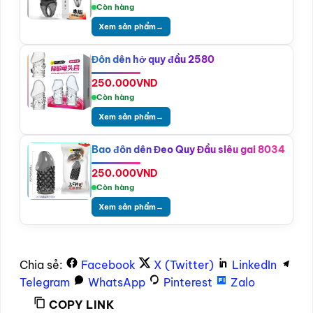
Còn hàng
Xem sản phẩm
→
Đôn dên hở quy đầu 2580
250.000
VND
Còn hàng
Xem sản phẩm
→
Bao đôn dên Đeo Quy Đầu siêu gai 8034
250.000
VND
Còn hàng
Xem sản phẩm
→
Chia sẻ:
Facebook
X (Twitter)
LinkedIn
Telegram
WhatsApp
Pinterest
Zalo
COPY LINK