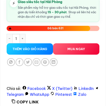
Giao siêu tốc tại Hải Phòng
⚡
Sản phẩm này hỗ trợ giao siêu tốc tại Hải Phòng, thời
gian dự kiến khoảng
15 - 30 phút
. Shop sẽ liên hệ xác
nhận địa chỉ và thời gian giao cụ thể.
🔥
Đã bán 631
Bao cao su Đôn Dên gai mịn số lượng
THÊM VÀO GIỎ HÀNG
MUA NGAY
Chia sẻ:
Facebook
X (Twitter)
LinkedIn
Telegram
WhatsApp
Pinterest
Zalo
COPY LINK