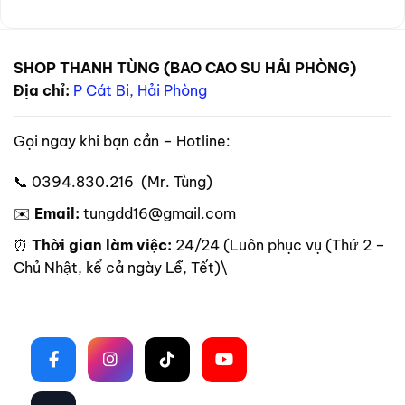
SHOP THANH TÙNG (BAO CAO SU HẢI PHÒNG)
Địa chỉ:
P Cát Bi, Hải Phòng
Gọi ngay khi bạn cần – Hotline:
📞 0394.830.216 (Mr. Tùng)
✉️
Email:
tungdd16@gmail.com
⏰
Thời gian làm việc:
24/24 (Luôn phục vụ (Thứ 2 –
Chủ Nhật, kể cả ngày Lễ, Tết)\
Theo dõi trên mạng xã hội