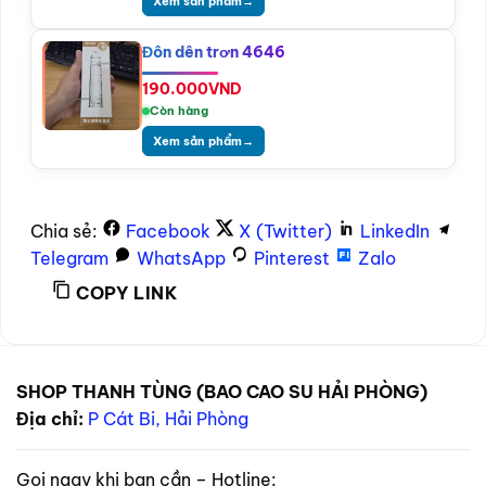
Xem sản phẩm
→
Đôn dên trơn 4646
190.000
VND
Còn hàng
Xem sản phẩm
→
Chia sẻ:
Facebook
X (Twitter)
LinkedIn
Telegram
WhatsApp
Pinterest
Zalo
COPY LINK
SHOP THANH TÙNG (BAO CAO SU HẢI PHÒNG)
Địa chỉ:
P Cát Bi, Hải Phòng
Gọi ngay khi bạn cần – Hotline: