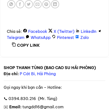
Chia sẻ:
Facebook
X (Twitter)
LinkedIn
Telegram
WhatsApp
Pinterest
Zalo
COPY LINK
SHOP THANH TÙNG (BAO CAO SU HẢI PHÒNG)
Địa chỉ:
P Cát Bi, Hải Phòng
Gọi ngay khi bạn cần – Hotline:
📞 0394.830.216 (Mr. Tùng)
✉️
Email:
tungdd16@gmail.com