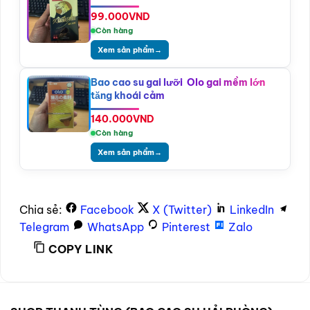
99.000
VND
Còn hàng
Xem sản phẩm
→
Bao cao su gai lưỡi Olo gai mềm lớn
tăng khoái cảm
140.000
VND
Còn hàng
Xem sản phẩm
→
Chia sẻ:
Facebook
X (Twitter)
LinkedIn
Telegram
WhatsApp
Pinterest
Zalo
COPY LINK