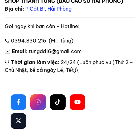
SHOP THANH TÙNG (BAO CAO SU HẢI PHÒNG)
Địa chỉ:
P Cát Bi, Hải Phòng
Gọi ngay khi bạn cần – Hotline:
📞 0394.830.216 (Mr. Tùng)
✉️
Email:
tungdd16@gmail.com
⏰
Thời gian làm việc:
24/24 (Luôn phục vụ (Thứ 2 –
Chủ Nhật, kể cả ngày Lễ, Tết)\
Theo dõi trên mạng xã hội