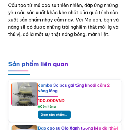
Cấu tạo từ mủ cao su thiên nhiên, đáp ứng những
yêu cầu sản xuất khắc khe nhất của quá trình sản
xuất sản phẩm nhạy cảm này. Với Meleon, bạn và
nàng sẽ có được những trải nghiệm thật mới lạ và
thú vị, đó là một sự thật nóng bỏng, mãnh liệt.
Sản phẩm liên quan
combo 3c bcs gai tăng khoái cảm 2
vòng lông
100.000
VND
Còn hàng
Xem sản phẩm
→
Bao cao su Olo Xanh tượng kéo dài thời