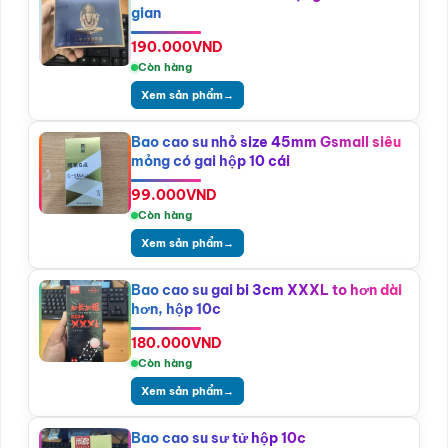
gian
190.000
VND
Còn hàng
Xem sản phẩm
→
Bao cao su nhỏ size 45mm Gsmall siêu
mỏng có gai hộp 10 cái
99.000
VND
Còn hàng
Xem sản phẩm
→
Bao cao su gai bi 3cm XXXL to hơn dài
hơn, hộp 10c
180.000
VND
Còn hàng
Xem sản phẩm
→
Bao cao su sư tử hộp 10c