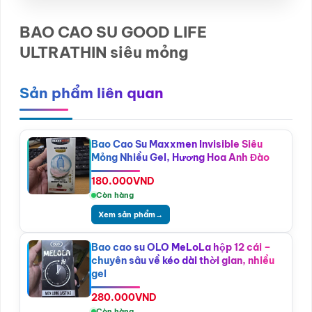
BAO CAO SU GOOD LIFE
ULTRATHIN siêu mỏng
Sản phẩm liên quan
Bao Cao Su Maxxmen Invisible Siêu
Mỏng Nhiều Gel, Hương Hoa Anh Đào
180.000
VND
Còn hàng
Xem sản phẩm
→
Bao cao su OLO MeLoLa hộp 12 cái –
chuyên sâu về kéo dài thời gian, nhiều
gel
280.000
VND
Còn hàng