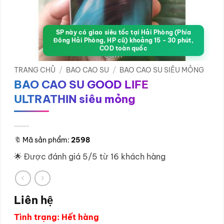
SP này có giao siêu tốc tại Hải Phòng (Phía
Đông Hải Phòng, HP cũ) khoảng 15 - 30 phút,
COD toàn quốc
TRANG CHỦ
/
BAO CAO SU
/
BAO CAO SU SIÊU MỎNG
BAO CAO SU GOOD LIFE
ULTRATHIN siêu mỏng
🔖
Mã sản phẩm:
2598
🌟 Được đánh giá 5/5 từ 16 khách hàng
Liên hệ
Tình trạng: Hết hàng