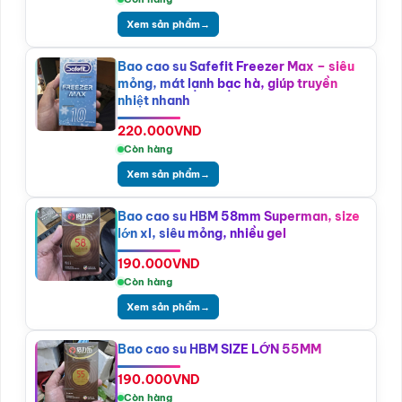
Xem sản phẩm
→
Bao cao su Safefit Freezer Max – siêu
mỏng, mát lạnh bạc hà, giúp truyền
nhiệt nhanh
220.000
VND
Còn hàng
Xem sản phẩm
→
Bao cao su HBM 58mm Superman, size
lớn xl, siêu mỏng, nhiều gel
190.000
VND
Còn hàng
Xem sản phẩm
→
Bao cao su HBM SIZE LỚN 55MM
190.000
VND
Còn hàng