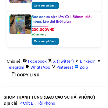
Xem sản phẩm
→
Bao cao su size lớn XXL 58mm, siêu
mỏng, kéo dài thời gian
200.000
VND
Còn hàng
Xem sản phẩm
→
Chia sẻ:
Facebook
X (Twitter)
LinkedIn
Telegram
WhatsApp
Pinterest
Zalo
COPY LINK
SHOP THANH TÙNG (BAO CAO SU HẢI PHÒNG)
Địa chỉ:
P Cát Bi, Hải Phòng