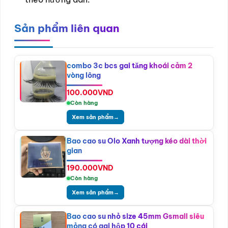
Sản phẩm liên quan
combo 3c bcs gai tăng khoái cảm 2
vòng lông
100.000
VND
Còn hàng
Xem sản phẩm
→
Bao cao su Olo Xanh tượng kéo dài thời
gian
190.000
VND
Còn hàng
Xem sản phẩm
→
Bao cao su nhỏ size 45mm Gsmall siêu
mỏng có gai hộp 10 cái