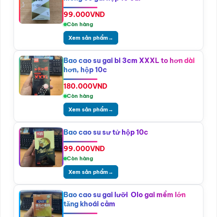
99.000
VND
Còn hàng
Xem sản phẩm
→
Bao cao su gai bi 3cm XXXL to hơn dài
hơn, hộp 10c
180.000
VND
Còn hàng
Xem sản phẩm
→
Bao cao su sư tử hộp 10c
99.000
VND
Còn hàng
Xem sản phẩm
→
Bao cao su gai lưỡi Olo gai mềm lớn
tăng khoái cảm