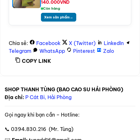
140.000
VND
Còn hàng
Xem sản phẩm
→
Chia sẻ:
Facebook
X (Twitter)
LinkedIn
Telegram
WhatsApp
Pinterest
Zalo
COPY LINK
SHOP THANH TÙNG (BAO CAO SU HẢI PHÒNG)
Địa chỉ:
P Cát Bi, Hải Phòng
Gọi ngay khi bạn cần – Hotline:
📞 0394.830.216 (Mr. Tùng)
✉️
Email:
tungdd16@gmail.com