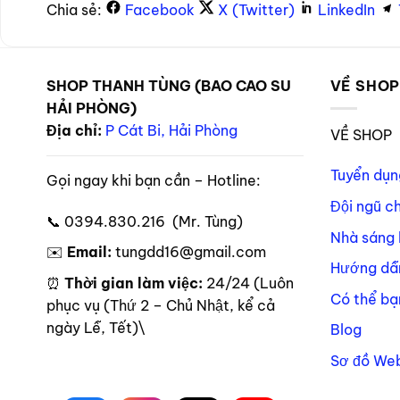
Chia sẻ:
Facebook
X (Twitter)
LinkedIn
SHOP THANH TÙNG (BAO CAO SU
VỀ SHO
HẢI PHÒNG)
Địa chỉ:
P Cát Bi, Hải Phòng
VỀ SHOP
Tuyển dụn
Gọi ngay khi bạn cần – Hotline:
Đội ngũ c
📞 0394.830.216 (Mr. Tùng)
Nhà sáng 
✉️
Email:
tungdd16@gmail.com
Hướng dẫ
⏰
Thời gian làm việc:
24/24 (Luôn
Có thể bạ
phục vụ (Thứ 2 – Chủ Nhật, kể cả
ngày Lễ, Tết)\
Blog
Sơ đồ Web
Theo dõi trên mạng xã hội