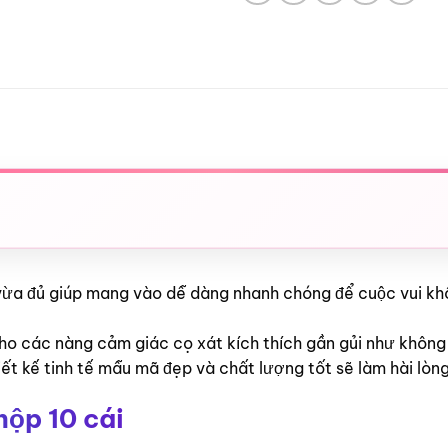
 vừa đủ giúp mang vào dễ dàng nhanh chóng để cuộc vui kh
o các nàng cảm giác cọ xát kích thích gần gủi như không
iết kế tinh tế mẫu mã đẹp và chất lượng tốt sẽ làm hài lòn
hộp 10 cái