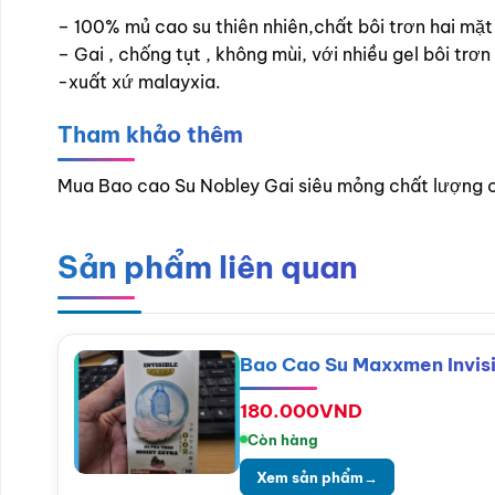
– 100% mủ cao su thiên nhiên,chất bôi trơn hai mặt
– Gai , chống tụt , không mùi, với nhiều gel bôi tr
-xuất xứ malayxia.
Tham khảo thêm
Mua Bao cao Su Nobley Gai siêu mỏng chất lượng ca
Sản phẩm liên quan
Bao Cao Su Maxxmen Invisi
180.000
VND
Còn hàng
Xem sản phẩm
→