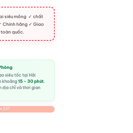
ai siêu mỏng ✓ chất
t ✓ Chính hãng ✓ Giao
 toàn quốc.
 Phòng
o siêu tốc tại Hải
ến khoảng
15 - 30 phút
.
 địa chỉ và thời gian
n 237