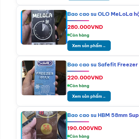
Bao cao su OLO MeLoLa hộp 
280.000
VND
Còn hàng
Xem sản phẩm
→
Bao cao su Safefit Freezer
220.000
VND
Còn hàng
Xem sản phẩm
→
Bao cao su HBM 58mm Super
190.000
VND
Còn hàng