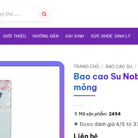
GIỚI THIỆU
HƯỚNG DẪN
GÁI XINH
SỨC KHỎE SINH LÝ
TRANG CHỦ
/
BAO CAO SU
/
Bao cao Su Nob
mỏng
🔖
Mã sản phẩm:
2494
🌟 Được đánh giá 4/5 từ 3
Liên hệ