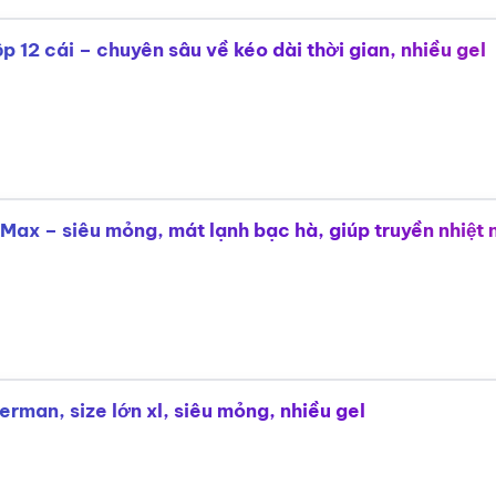
12 cái – chuyên sâu về kéo dài thời gian, nhiều gel
 Max – siêu mỏng, mát lạnh bạc hà, giúp truyền nhiệt
man, size lớn xl, siêu mỏng, nhiều gel