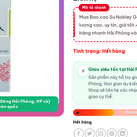
Mua Bao cao Su Nobley G
lượng cao, uy tín, giá tố
hàng nhanh Hải Phòng và
Tình trạng: Hết hàng
Giao siêu tốc tại Hải
⚡
Sản phẩm này hỗ trợ gia
Phòng, thời gian dự ki
Shop sẽ liên hệ xác nhận
giao cụ thể.
a Đông Hải Phòng, HP cũ)
oàn quốc
🔥
Đã bá
Hết hàng