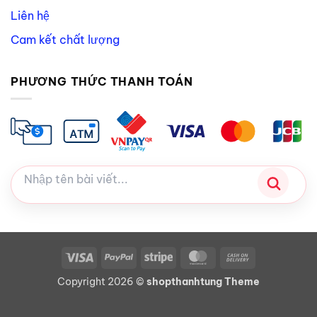
Liên hệ
Cam kết chất lượng
PHƯƠNG THỨC THANH TOÁN
Visa
PayPal
Stripe
MasterCard
Cash
On
Copyright 2026 ©
shopthanhtung Theme
Delivery