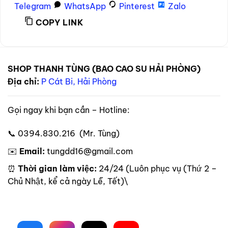
Telegram
WhatsApp
Pinterest
Zalo
COPY LINK
SHOP THANH TÙNG (BAO CAO SU HẢI PHÒNG)
Địa chỉ:
P Cát Bi, Hải Phòng
Gọi ngay khi bạn cần – Hotline:
📞 0394.830.216 (Mr. Tùng)
✉️
Email:
tungdd16@gmail.com
⏰
Thời gian làm việc:
24/24 (Luôn phục vụ (Thứ 2 –
Chủ Nhật, kể cả ngày Lễ, Tết)\
Theo dõi trên mạng xã hội