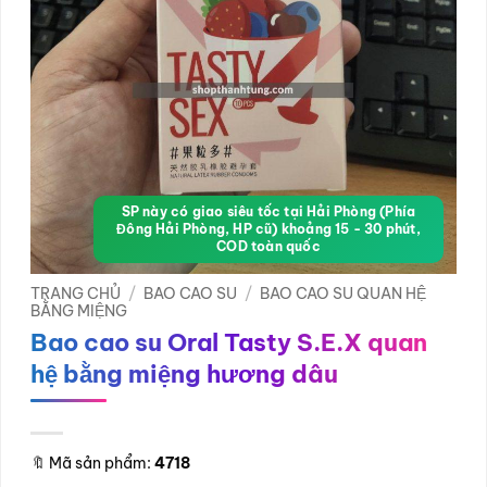
SP này có giao siêu tốc tại Hải Phòng (Phía
Đông Hải Phòng, HP cũ) khoảng 15 - 30 phút,
COD toàn quốc
TRANG CHỦ
/
BAO CAO SU
/
BAO CAO SU QUAN HỆ
BẰNG MIỆNG
Bao cao su Oral Tasty S.E.X quan
hệ bằng miệng hương dâu
🔖
Mã sản phẩm:
4718