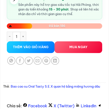
⚡
Sản phẩm này hỗ trợ giao siêu tốc tại Hải Phòng, thời
gian dự kiến khoảng
15 - 30 phút
. Shop sẽ liên hệ xác
nhận địa chỉ và thời gian giao cụ thể.
🔥
Đã bán 186
Bao cao su Oral Tasty S.E.X quan hệ bằng miệng hương dâu 
THÊM VÀO GIỎ HÀNG
MUA NGAY
Thẻ:
Bao cao su Oral Tasty S.E.X quan hệ bằng miệng hương dâu
Chia sẻ:
Facebook
X (Twitter)
LinkedIn