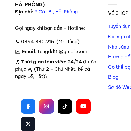
HẢI PHÒNG)
Địa chỉ:
P Cát Bi, Hải Phòng
VỀ SHOP
Tuyển dụn
Gọi ngay khi bạn cần – Hotline:
Đội ngũ c
📞 0394.830.216 (Mr. Tùng)
Nhà sáng 
✉️
Email:
tungdd16@gmail.com
Hướng dẫ
⏰
Thời gian làm việc:
24/24 (Luôn
Có thể bạ
phục vụ (Thứ 2 – Chủ Nhật, kể cả
ngày Lễ, Tết)\
Blog
Sơ đồ Web
Theo dõi trên mạng xã hội