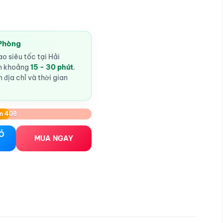
 Phòng
o siêu tốc tại Hải
ến khoảng
15 - 30 phút
.
 địa chỉ và thời gian
n 408
02 (Hộp 2 chiếc) số lượng
IỎ
MUA NGAY