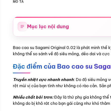
MÔ TẢ
Mục lục nội dung
Bao cao su Sagami Original 0.02 là phát minh thế k
không thể so sánh về độ siêu mỏng, dẻo dai và cực m
Đặc điểm của Bao cao su Saga
Truyền nhiệt cực nhanh nhanh
: Do độ siêu mỏng v
rệt mùi vị của bạn tình như không có rào cản. Sản ph
Nhiều chất bôi trơn:
Đây là thứ phụ gia không thể 
không do bị khô rát cho bạn gái cũng như khó thâm 