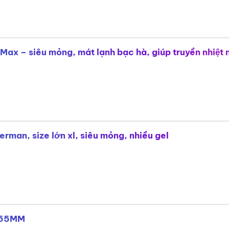
 Max – siêu mỏng, mát lạnh bạc hà, giúp truyền nhiệt
man, size lớn xl, siêu mỏng, nhiều gel
 55MM