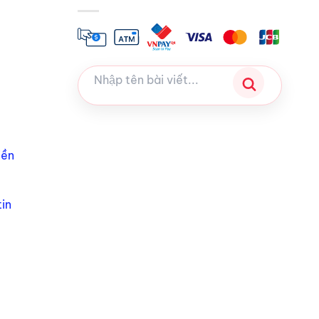
iền
in