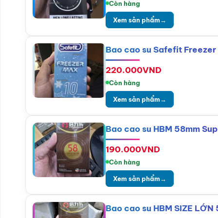
Còn hàng
Xem sản phẩm
→
Bao cao su Safefit Freezer
220.000
VND
Còn hàng
Xem sản phẩm
→
Bao cao su HBM 58mm Super
190.000
VND
Còn hàng
Xem sản phẩm
→
Bao cao su HBM SIZE LỚN