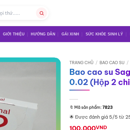
GIỚI THIỆU
HƯỚNG DẪN
GÁI XINH
SỨC KHỎE SINH LÝ
TRANG CHỦ
/
BAO CAO SU
/
Bao cao su Sag
0.02 (Hộp 2 ch
🔖
Mã sản phẩm:
7823
🌟 Được đánh giá 5/5 từ 2
100.000
VND