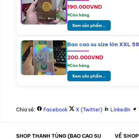
190.000
VND
Còn hàng
Xem sản phẩm
→
Bao cao su size lớn XXL 58
200.000
VND
Còn hàng
Xem sản phẩm
→
Chia sẻ:
Facebook
X (Twitter)
LinkedIn
SHOP THANH TÙNG (BAO CAO SU
VỀ SHO