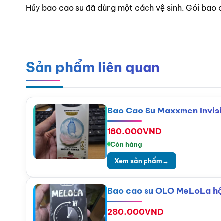
Hủy bao cao su đã dùng một cách vệ sinh. Gói bao c
Sản phẩm liên quan
Bao Cao Su Maxxmen Invisi
180.000
VND
Còn hàng
Xem sản phẩm
→
Bao cao su OLO MeLoLa hộp 
280.000
VND