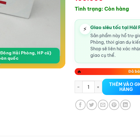
Tình trạng: Còn hàng
Giao siêu tốc tại Hải
⚡
Sản phẩm này hỗ trợ gia
Phòng, thời gian dự ki
Shop sẽ liên hệ xác nhận
a Đông Hải Phòng, HP cũ)
giao cụ thể.
oàn quốc
🔥
Đã bá
Bao cao su Sagami Original 0.
THÊM VÀO G
HÀNG