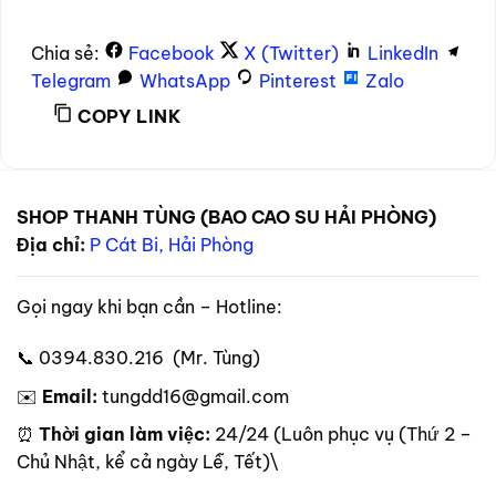
Chia sẻ:
Facebook
X (Twitter)
LinkedIn
Telegram
WhatsApp
Pinterest
Zalo
COPY LINK
SHOP THANH TÙNG (BAO CAO SU HẢI PHÒNG)
Địa chỉ:
P Cát Bi, Hải Phòng
Gọi ngay khi bạn cần – Hotline:
📞 0394.830.216 (Mr. Tùng)
✉️
Email:
tungdd16@gmail.com
⏰
Thời gian làm việc:
24/24 (Luôn phục vụ (Thứ 2 –
Chủ Nhật, kể cả ngày Lễ, Tết)\