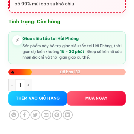
bỏ 99% mùi cao su khó chịu
Tình trạng: Còn hàng
Giao siêu tốc tại Hải Phòng
⚡
Sản phẩm này hỗ trợ giao siêu tốc tại Hải Phòng, thời
gian dự kiến khoảng
15 - 30 phút
. Shop sẽ liên hệ xác
nhận địa chỉ và thời gian giao cụ thể.
🔥
Đã bán 133
bao cao su size to 56mm CARE số lượng
THÊM VÀO GIỎ HÀNG
MUA NGAY