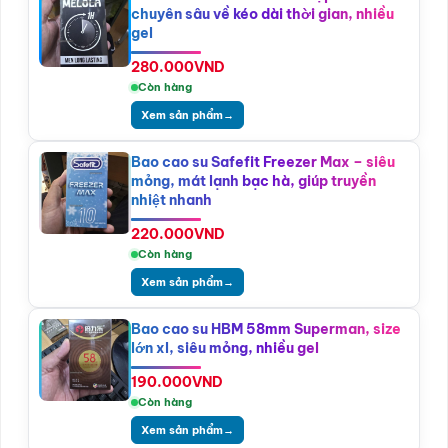
chuyên sâu về kéo dài thời gian, nhiều
gel
280.000
VND
Còn hàng
Xem sản phẩm
→
Bao cao su Safefit Freezer Max – siêu
mỏng, mát lạnh bạc hà, giúp truyền
nhiệt nhanh
220.000
VND
Còn hàng
Xem sản phẩm
→
Bao cao su HBM 58mm Superman, size
lớn xl, siêu mỏng, nhiều gel
190.000
VND
Còn hàng
Xem sản phẩm
→