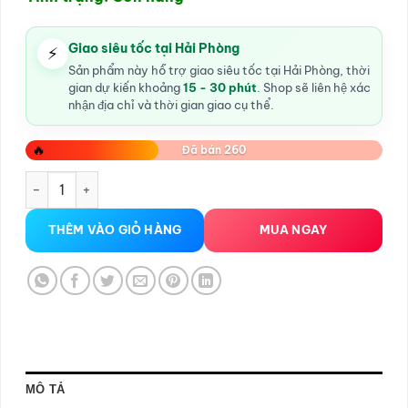
Giao siêu tốc tại Hải Phòng
⚡
Sản phẩm này hỗ trợ giao siêu tốc tại Hải Phòng, thời
gian dự kiến khoảng
15 - 30 phút
. Shop sẽ liên hệ xác
nhận địa chỉ và thời gian giao cụ thể.
🔥
Đã bán 260
BAO CAO SU STORM 7 BI HẢI PHÒNG số lượng
THÊM VÀO GIỎ HÀNG
MUA NGAY
MÔ TẢ