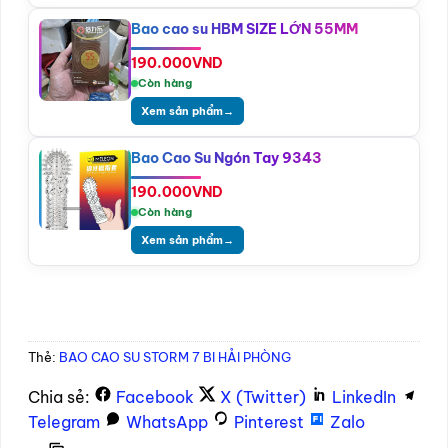
Bao cao su HBM SIZE LỚN 55MM
190.000
VND
Còn hàng
Xem sản phẩm
→
Bao Cao Su Ngón Tay 9343
190.000
VND
Còn hàng
Xem sản phẩm
→
Thẻ:
BAO CAO SU STORM 7 BI HẢI PHÒNG
Chia sẻ:
Facebook
X (Twitter)
LinkedIn
Telegram
WhatsApp
Pinterest
Zalo