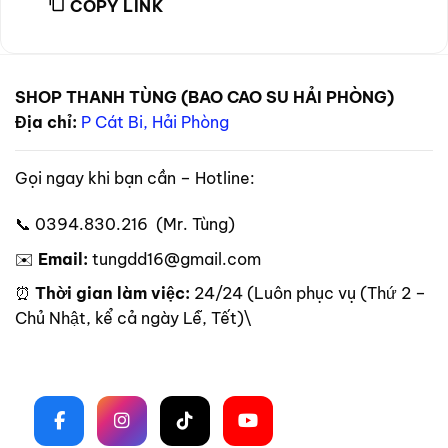
COPY LINK
SHOP THANH TÙNG (BAO CAO SU HẢI PHÒNG)
Địa chỉ:
P Cát Bi, Hải Phòng
Gọi ngay khi bạn cần – Hotline:
📞 0394.830.216 (Mr. Tùng)
✉️
Email:
tungdd16@gmail.com
⏰
Thời gian làm việc:
24/24 (Luôn phục vụ (Thứ 2 –
Chủ Nhật, kể cả ngày Lễ, Tết)\
Theo dõi trên mạng xã hội