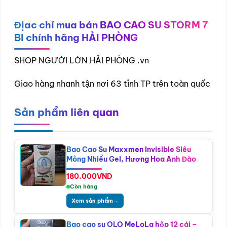
Địac chỉ mua bán BAO CAO SU STORM 7
BI chính hãng HẢI PHÒNG
SHOP NGƯỜI LỚN HẢI PHÒNG .vn
Giao hàng nhanh tận nơi 63 tỉnh TP trên toàn quốc
Sản phẩm liên quan
Bao Cao Su Maxxmen Invisible Siêu
Mỏng Nhiều Gel, Hương Hoa Anh Đào
180.000
VND
Còn hàng
Xem sản phẩm
→
Bao cao su OLO MeLoLa hộp 12 cái –