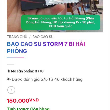
SP này có giao siêu tốc tại Hải Phòng (Phía
Đông Hải Phòng, HP cũ) khoảng 15 - 30 phút,
COD toàn quốc
TRANG CHỦ
/
BAO CAO SU
BAO CAO SU STORM 7 BI HẢI
PHÒNG
🔖
Mã sản phẩm:
3778
🌟 Được đánh giá 5/5 từ 46 khách hàng
150.000
VND
Tình trạng: Còn hàng