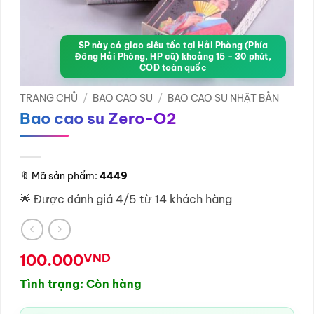
SP này có giao siêu tốc tại Hải Phòng (Phía
Đông Hải Phòng, HP cũ) khoảng 15 - 30 phút,
COD toàn quốc
TRANG CHỦ
/
BAO CAO SU
/
BAO CAO SU NHẬT BẢN
Bao cao su Zero-O2
🔖
Mã sản phẩm:
4449
🌟 Được đánh giá 4/5 từ 14 khách hàng
100.000
VND
Tình trạng: Còn hàng