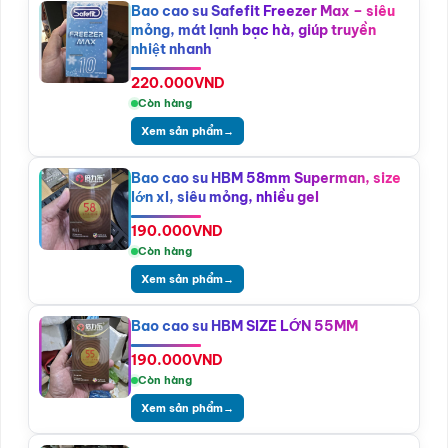
Bao cao su Safefit Freezer Max – siêu
mỏng, mát lạnh bạc hà, giúp truyền
nhiệt nhanh
220.000
VND
Còn hàng
Xem sản phẩm
→
Bao cao su HBM 58mm Superman, size
lớn xl, siêu mỏng, nhiều gel
190.000
VND
Còn hàng
Xem sản phẩm
→
Bao cao su HBM SIZE LỚN 55MM
190.000
VND
Còn hàng
Xem sản phẩm
→