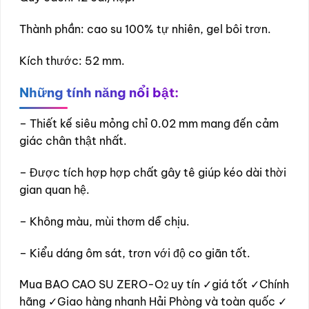
Thành phần: cao su 100% tự nhiên, gel bôi trơn.
Kích thước: 52 mm.
Những tính năng nổi bật:
– Thiết kế siêu mỏng chỉ 0.02 mm mang đến cảm
giác chân thật nhất.
– Được tích hợp hợp chất gây tê giúp kéo dài thời
gian quan hệ.
– Không màu, mùi thơm dễ chịu.
– Kiểu dáng ôm sát, trơn với độ co giãn tốt.
Mua BAO CAO SU ZERO-O
uy tín ✓giá tốt ✓Chính
2
hãng ✓Giao hàng nhanh Hải Phòng và toàn quốc ✓