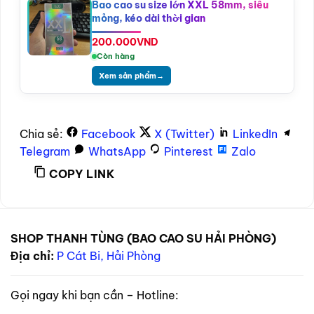
Bao cao su size lớn XXL 58mm, siêu
mỏng, kéo dài thời gian
200.000
VND
Còn hàng
Xem sản phẩm
→
Chia sẻ:
Facebook
X (Twitter)
LinkedIn
Telegram
WhatsApp
Pinterest
Zalo
COPY LINK
SHOP THANH TÙNG (BAO CAO SU HẢI PHÒNG)
Địa chỉ:
P Cát Bi, Hải Phòng
Gọi ngay khi bạn cần – Hotline: