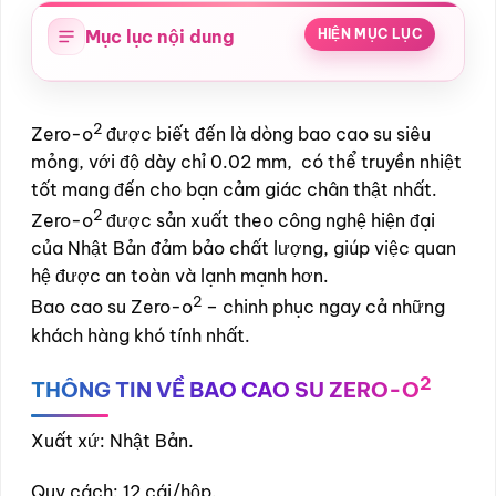
Mục lục nội dung
HIỆN MỤC LỤC
2
Zero-o
được biết đến là dòng bao cao su siêu
mỏng, với độ dày chỉ 0.02 mm, có thể truyền nhiệt
tốt mang đến cho bạn cảm giác chân thật nhất.
2
Zero-o
được sản xuất theo công nghệ hiện đại
của Nhật Bản đảm bảo chất lượng, giúp việc quan
hệ được an toàn và lạnh mạnh hơn.
2
Bao cao su Zero-o
– chinh phục ngay cả những
khách hàng khó tính nhất.
2
THÔNG TIN VỀ BAO CAO SU ZERO-O
Xuất xứ: Nhật Bản.
Quy cách: 12 cái/hộp.