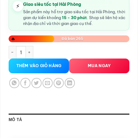
Giao siêu tốc tại Hải Phòng
⚡
Sản phẩm này hỗ trợ giao siêu tốc tại Hải Phòng, thời
gian dự kiến khoảng
15 - 30 phút
. Shop sẽ liên hệ xác
nhận địa chỉ và thời gian giao cụ thể.
🔥
Đã bán 265
Bao cao su Zero-O2 số lượng
THÊM VÀO GIỎ HÀNG
MUA NGAY
MÔ TẢ