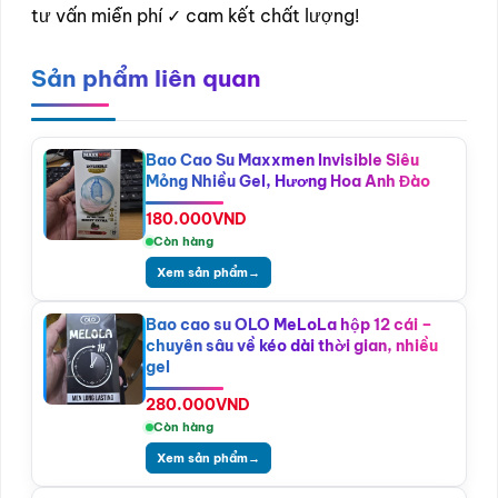
tư vấn miễn phí ✓ cam kết chất lượng!
Sản phẩm liên quan
Bao Cao Su Maxxmen Invisible Siêu
Mỏng Nhiều Gel, Hương Hoa Anh Đào
180.000
VND
Còn hàng
Xem sản phẩm
→
Bao cao su OLO MeLoLa hộp 12 cái –
chuyên sâu về kéo dài thời gian, nhiều
gel
280.000
VND
Còn hàng
Xem sản phẩm
→