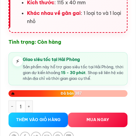
Kích thước
: 115 x 40 mm
Khác nhau về gân gai
: 1 loại to và 1 loại
nhỏ
Tình trạng: Còn hàng
Giao siêu tốc tại Hải Phòng
⚡
Sản phẩm này hỗ trợ giao siêu tốc tại Hải Phòng, thời
gian dự kiến khoảng
15 - 30 phút
. Shop sẽ liên hệ xác
nhận địa chỉ và thời gian giao cụ thể.
🔥
Đã bán 387
Bao Đôn Dên Khúc Giữa Seniuniu số lượng
THÊM VÀO GIỎ HÀNG
MUA NGAY