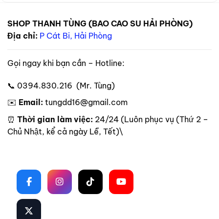
SHOP THANH TÙNG (BAO CAO SU HẢI PHÒNG)
Địa chỉ:
P Cát Bi, Hải Phòng
Gọi ngay khi bạn cần – Hotline:
📞 0394.830.216 (Mr. Tùng)
✉️
Email:
tungdd16@gmail.com
⏰
Thời gian làm việc:
24/24 (Luôn phục vụ (Thứ 2 –
Chủ Nhật, kể cả ngày Lễ, Tết)\
Theo dõi trên mạng xã hội