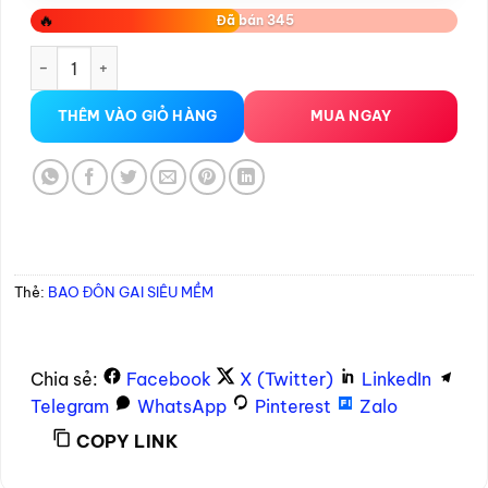
🔥
Đã bán 345
BAO ĐÔN GAI SIÊU MỀM số lượng
THÊM VÀO GIỎ HÀNG
MUA NGAY
Thẻ:
BAO ĐÔN GAI SIÊU MỀM
Chia sẻ:
Facebook
X (Twitter)
LinkedIn
Telegram
WhatsApp
Pinterest
Zalo
COPY LINK