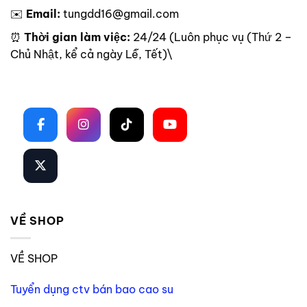
✉️
Email:
tungdd16@gmail.com
⏰
Thời gian làm việc:
24/24 (Luôn phục vụ (Thứ 2 –
Chủ Nhật, kể cả ngày Lễ, Tết)\
Theo dõi trên mạng xã hội
VỀ SHOP
VỀ SHOP
Tuyển dụng ctv bán bao cao su