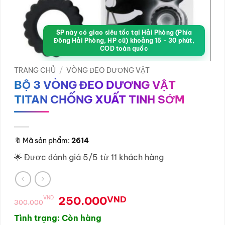
SP này có giao siêu tốc tại Hải Phòng (Phía
Đông Hải Phòng, HP cũ) khoảng 15 - 30 phút,
COD toàn quốc
TRANG CHỦ
/
VÒNG ĐEO DƯƠNG VẬT
BỘ 3 VÒNG ĐEO DƯƠNG VẬT
TITAN CHỐNG XUẤT TINH SỚM
🔖
Mã sản phẩm:
2614
🌟 Được đánh giá 5/5 từ 11 khách hàng
Giá
Giá
250.000
VND
VND
300.000
gốc
hiện
Tình trạng: Còn hàng
là:
tại