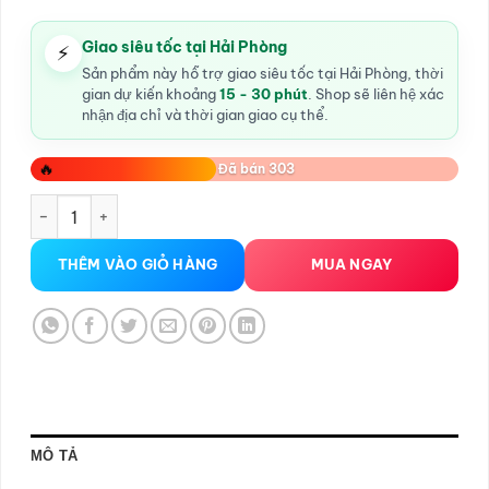
300.000VND.
là:
250.000VND.
Giao siêu tốc tại Hải Phòng
⚡
Sản phẩm này hỗ trợ giao siêu tốc tại Hải Phòng, thời
gian dự kiến khoảng
15 - 30 phút
. Shop sẽ liên hệ xác
nhận địa chỉ và thời gian giao cụ thể.
🔥
Đã bán 303
BỘ 3 VÒNG ĐEO DƯƠNG VẬT TITAN CHỐNG XUẤT TINH SỚM
THÊM VÀO GIỎ HÀNG
MUA NGAY
MÔ TẢ