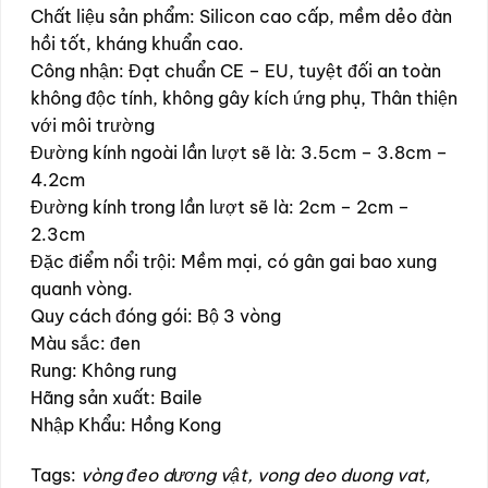
Chất liệu sản phẩm: Silicon cao cấp, mềm dẻo đàn
hồi tốt, kháng khuẩn cao.
Công nhận: Đạt chuẩn CE – EU, tuyệt đối an toàn
không độc tính, không gây kích ứng phụ, Thân thiện
với môi trường
Đường kính ngoài lần lượt sẽ là: 3.5cm – 3.8cm –
4.2cm
Đường kính trong lần lượt sẽ là: 2cm – 2cm –
2.3cm
Đặc điểm nổi trội: Mềm mại, có gân gai bao xung
quanh vòng.
Quy cách đóng gói: Bộ 3 vòng
Màu sắc: đen
Rung: Không rung
Hãng sản xuất: Baile
Nhập Khẩu: Hồng Kong
Tags:
vòng đeo dương vật, vong deo duong vat,