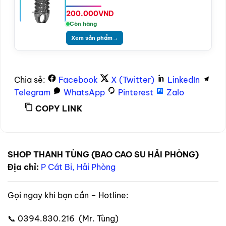
200.000
VND
Còn hàng
Xem sản phẩm
→
Chia sẻ:
Facebook
X (Twitter)
LinkedIn
Telegram
WhatsApp
Pinterest
Zalo
COPY LINK
SHOP THANH TÙNG (BAO CAO SU HẢI PHÒNG)
Địa chỉ:
P Cát Bi, Hải Phòng
Gọi ngay khi bạn cần – Hotline:
📞 0394.830.216 (Mr. Tùng)