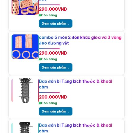
290.000
VND
Còn hàng
Xem sản phẩm
→
combo 5 món 2 đôn khúc giữa và 3 vòng
đeo dương vật
290.000
VND
Còn hàng
Xem sản phẩm
→
Bao đôn bi Tăng kích thước & khoái
cảm
200.000
VND
Còn hàng
Xem sản phẩm
→
Bao đôn bi Tăng kích thước & khoái
cảm