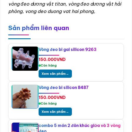
vòng đeo dương vật titan, vòng đeo dương vật hải
phòng, vong deo duong vat hai phong,
Sản phẩm liên quan
Vòng đeo bi gai silicon 9263
150.000
VND
Còn hàng
Xem sản phẩm
→
Vòng đeo bi silicon 8487
150.000
VND
Còn hàng
Xem sản phẩm
→
combo 5 món 2 đôn khúc giữa và 3 vòng
đeo