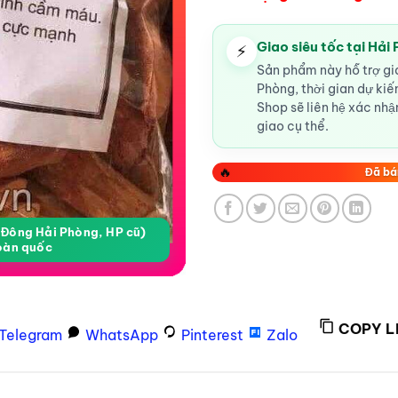
Giao siêu tốc tại Hải
⚡
Sản phẩm này hỗ trợ gia
Phòng, thời gian dự ki
Shop sẽ liên hệ xác nhận
giao cụ thể.
🔥
Đã bá
a Đông Hải Phòng, HP cũ)
oàn quốc
COPY L
Telegram
WhatsApp
Pinterest
Zalo