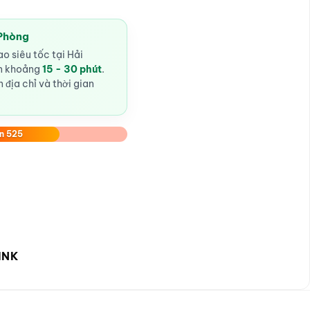
 Phòng
o siêu tốc tại Hải
ến khoảng
15 - 30 phút
.
 địa chỉ và thời gian
n 525
INK