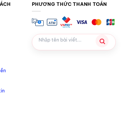
SÁCH
PHƯƠNG THỨC THANH TOÁN
iền
in