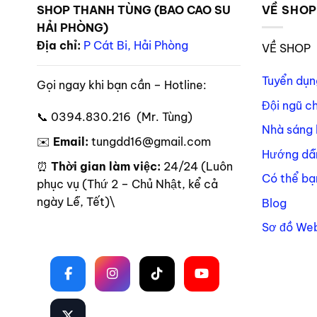
SHOP THANH TÙNG (BAO CAO SU
VỀ SHO
HẢI PHÒNG)
Địa chỉ:
P Cát Bi, Hải Phòng
VỀ SHOP
Tuyển dụn
Gọi ngay khi bạn cần – Hotline:
Đội ngũ c
📞 0394.830.216 (Mr. Tùng)
Nhà sáng 
✉️
Email:
tungdd16@gmail.com
Hướng dẫ
⏰
Thời gian làm việc:
24/24 (Luôn
Có thể bạ
phục vụ (Thứ 2 – Chủ Nhật, kể cả
ngày Lễ, Tết)\
Blog
Sơ đồ Web
Theo dõi trên mạng xã hội