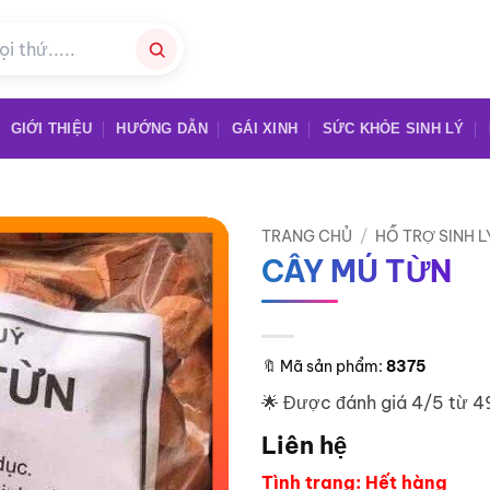
GIỚI THIỆU
HƯỚNG DẪN
GÁI XINH
SỨC KHỎE SINH LÝ
TRANG CHỦ
/
HỖ TRỢ SINH L
CÂY MÚ TỪN
🔖
Mã sản phẩm:
8375
🌟 Được đánh giá 4/5 từ 4
Liên hệ
Tình trạng: Hết hàng