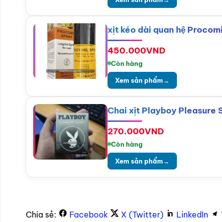
xịt kéo dài quan hệ Procom
450.000
VND
Còn hàng
Xem sản phẩm
→
Chai xịt Playboy Pleasure 
270.000
VND
Còn hàng
Xem sản phẩm
→
Chia sẻ:
Facebook
X (Twitter)
LinkedIn