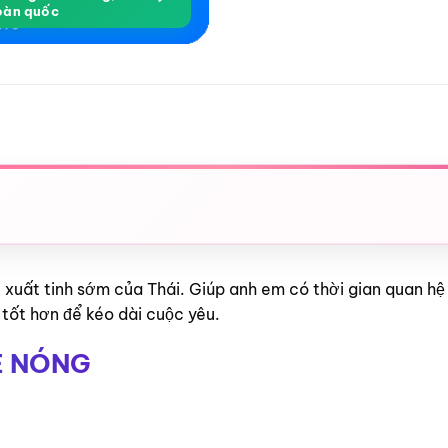
oàn quốc
rị xuất tinh sớm của Thái. Giúp anh em có thời gian quan h
tốt hơn để kéo dài cuộc yêu.
E NÓNG