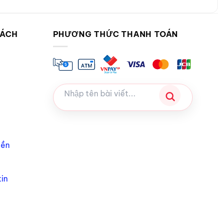
SÁCH
PHƯƠNG THỨC THANH TOÁN
iền
in