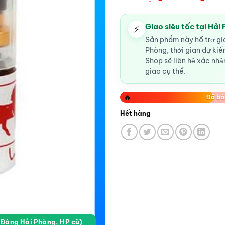
Giao siêu tốc tại Hải
⚡
Sản phẩm này hỗ trợ gia
Phòng, thời gian dự ki
Shop sẽ liên hệ xác nhận
giao cụ thể.
🔥
Đã bá
Hết hàng
a Đông Hải Phòng, HP cũ)