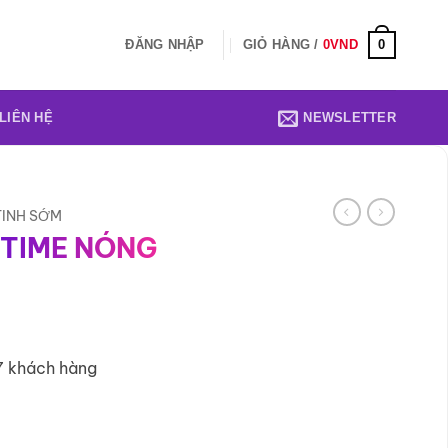
0
ĐĂNG NHẬP
GIỎ HÀNG /
0
VND
LIÊN HỆ
NEWSLETTER
TINH SỚM
GTIME NÓNG
7 khách hàng