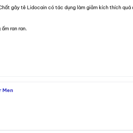
 Chất gây tê Lidocain có tác dụng làm giảm kích thích quá
 ấm ran ran.
r Men