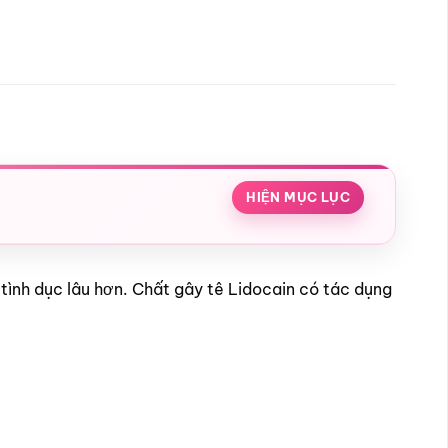
HIỆN MỤC LỤC
ệ tình dục lâu hơn. Chất gây tê Lidocain có tác dụng