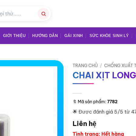
GIỚI THIỆU
HƯỚNG DẪN
GÁI XINH
SỨC KHỎE SINH LÝ
TRANG CHỦ
/
CHỐNG XUẤT 
CHAI XỊT LON
🔖
Mã sản phẩm:
7782
🌟 Được đánh giá 5/5 từ 4
Liên hệ
Tình trạng: Hết hàng