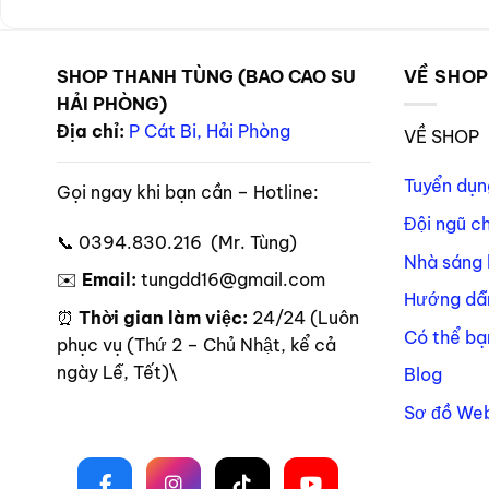
SHOP THANH TÙNG (BAO CAO SU
VỀ SHO
HẢI PHÒNG)
Địa chỉ:
P Cát Bi, Hải Phòng
VỀ SHOP
Tuyển dụn
Gọi ngay khi bạn cần – Hotline:
Đội ngũ c
📞 0394.830.216 (Mr. Tùng)
Nhà sáng 
✉️
Email:
tungdd16@gmail.com
Hướng dẫ
⏰
Thời gian làm việc:
24/24 (Luôn
Có thể bạ
phục vụ (Thứ 2 – Chủ Nhật, kể cả
ngày Lễ, Tết)\
Blog
Sơ đồ Web
Theo dõi trên mạng xã hội