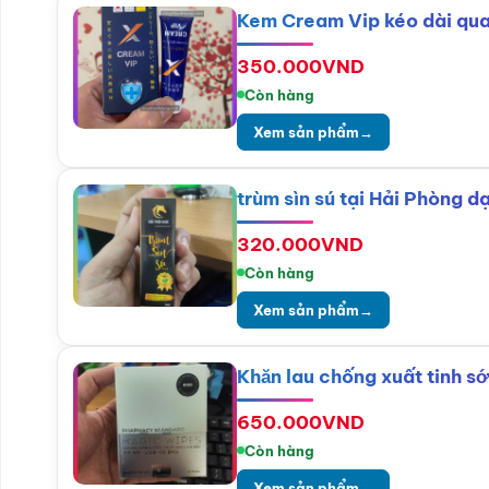
Kem Cream Vip kéo dài qua
350.000
VND
Còn hàng
Xem sản phẩm
→
trùm sìn sú tại Hải Phòng 
320.000
VND
Còn hàng
Xem sản phẩm
→
Khăn lau chống xuất tinh 
650.000
VND
Còn hàng
Xem sản phẩm
→