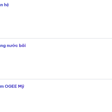
n hệ
dạng nước bôi
sớm OGEE Mỹ