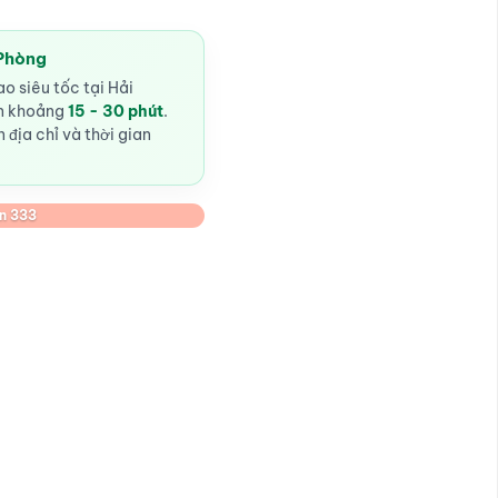
 Phòng
o siêu tốc tại Hải
ến khoảng
15 - 30 phút
.
 địa chỉ và thời gian
n 333