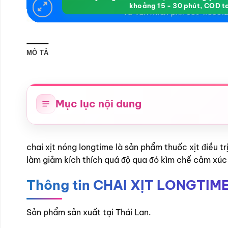
khoảng 15 - 30 phút, COD t
MÔ TẢ
Mục lục nội dung
chai xịt nóng longtime là sản phẩm thuốc xịt điều t
làm giảm kích thích quá độ qua đó kìm chế cảm xúc 
Thông tin CHAI XỊT LONGTIM
Sản phẩm sản xuất tại Thái Lan.