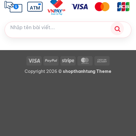
Visa
PayPal
Stripe
MasterCard
Cash
On
Copyright 2026 ©
shopthanhtung Theme
Delivery