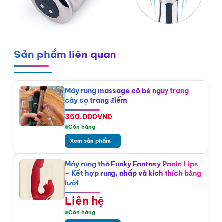
Sản phẩm liên quan
Máy rung massage cô bé ngụy trang
cây cọ trang điểm
350.000
VND
Còn hàng
Xem sản phẩm
→
Máy rung thỏ Funky Fantasy Panic Lips
– Kết hợp rung, nhấp và kích thích bằng
lưỡi
Liên hệ
Còn hàng