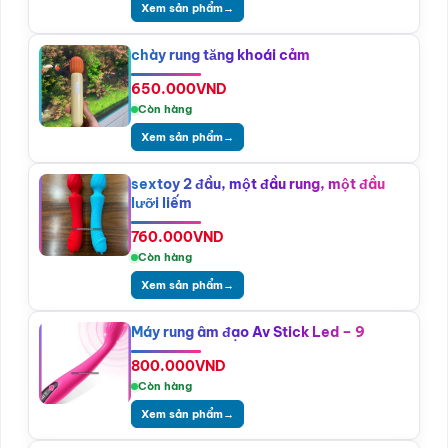
Xem sản phẩm
→
chày rung tăng khoái cảm
650.000
VND
Còn hàng
Xem sản phẩm
→
sextoy 2 đầu, một đầu rung, một đầu
lưỡi liếm
760.000
VND
Còn hàng
Xem sản phẩm
→
Máy rung âm đạo Av Stick Led – 9
800.000
VND
Còn hàng
Xem sản phẩm
→