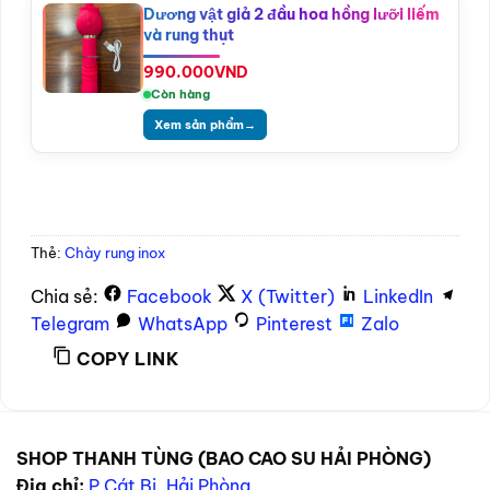
Dương vật giả 2 đầu hoa hồng lưỡi liếm
và rung thụt
990.000
VND
Còn hàng
Xem sản phẩm
→
Thẻ:
Chày rung inox
Chia sẻ:
Facebook
X (Twitter)
LinkedIn
Telegram
WhatsApp
Pinterest
Zalo
COPY LINK
SHOP THANH TÙNG (BAO CAO SU HẢI PHÒNG)
Địa chỉ:
P Cát Bi, Hải Phòng