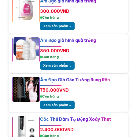
Âm đạo giả hình quả trứng
300.000
VND
Còn hàng
Xem sản phẩm
→
Âm đạo giả hình quả trứng
350.000
VND
Còn hàng
Xem sản phẩm
→
Âm Đạo Giả Gắn Tường Rung Rên
750.000
VND
Còn hàng
Xem sản phẩm
→
Cốc Thủ Dâm Tự Động Xoáy Thụt
2.400.000
VND
Còn hàng