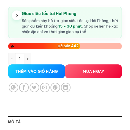
Giao siêu tốc tại Hải Phòng
⚡
Sản phẩm này hỗ trợ giao siêu tốc tại Hải Phòng, thời
gian dự kiến khoảng
15 - 30 phút
. Shop sẽ liên hệ xác
nhận địa chỉ và thời gian giao cụ thể.
🔥
Đã bán 442
cốc thủ dâm co bóp 12 chế độ rung số lượng
THÊM VÀO GIỎ HÀNG
MUA NGAY
MÔ TẢ