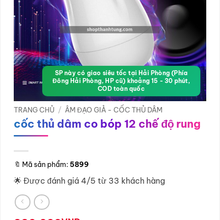
SP này có giao siêu tốc tại Hải Phòng (Phía
Đông Hải Phòng, HP cũ) khoảng 15 - 30 phút,
COD toàn quốc
TRANG CHỦ
/
ÂM ĐẠO GIẢ - CỐC THỦ DÂM
cốc thủ dâm co bóp 12 chế độ rung
🔖
Mã sản phẩm:
5899
🌟 Được đánh giá 4/5 từ 33 khách hàng