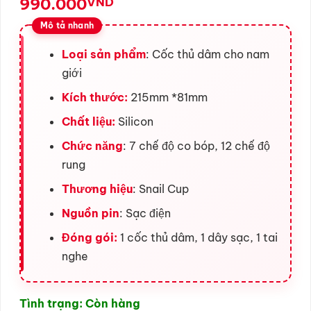
990.000
VND
Loại sản phẩm
: Cốc thủ dâm cho nam
giới
Kích thước:
215mm *81mm
Chất liệu:
Silicon
Chức năng
: 7 chế độ co bóp, 12 chế độ
rung
Thương hiệu
: Snail Cup
Nguồn pin
: Sạc điện
Đóng gói:
1 cốc thủ dâm, 1 dây sạc, 1 tai
nghe
Tình trạng: Còn hàng