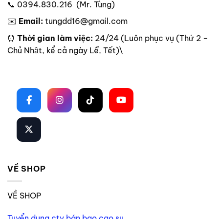
📞 0394.830.216 (Mr. Tùng)
✉️
Email:
tungdd16@gmail.com
⏰
Thời gian làm việc:
24/24 (Luôn phục vụ (Thứ 2 –
Chủ Nhật, kể cả ngày Lễ, Tết)\
Theo dõi trên mạng xã hội
VỀ SHOP
VỀ SHOP
Tuyển dụng ctv bán bao cao su