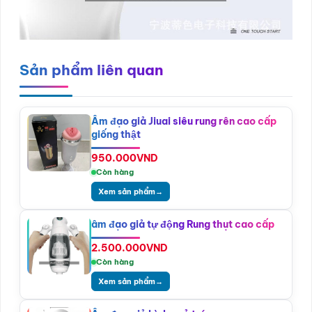
Sản phẩm liên quan
Âm đạo giả Jiuai siêu rung rên cao cấp
giống thật
950.000
VND
Còn hàng
Xem sản phẩm
→
âm đạo giả tự động Rung thụt cao cấp
2.500.000
VND
Còn hàng
Xem sản phẩm
→