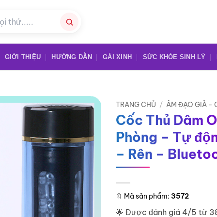
GIỚI THIỆU
HƯỚNG DẪN
GÁI XINH
SỨC KHỎE SINH LÝ
TRANG CHỦ
/
ÂM ĐẠO GIẢ -
Cốc Thủ Dâm O
Phòng – Tự độn
– Rên – Blueto
🔖
Mã sản phẩm:
3572
🌟 Được đánh giá 4/5 từ 3