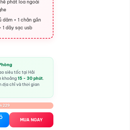
thể phát loa ngoài
ghe
ủ dâm + 1 chân gắn
+ 1 dây sạc usb
 Phòng
o siêu tốc tại Hải
ến khoảng
15 - 30 phút
.
 địa chỉ và thời gian
n 229
 – Tự động thụt – Rung – Rên – Bluetooth số lượng
IỎ
MUA NGAY