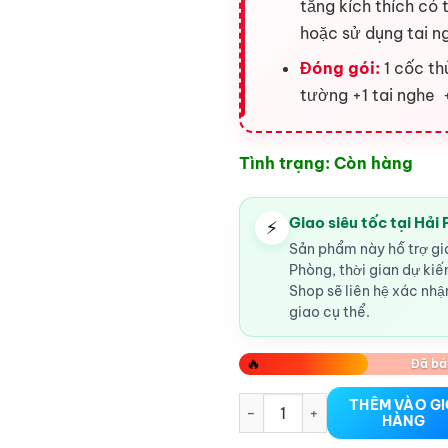
tăng kích thích có 
hoặc sử dụng tai n
Đóng gói:
1 cốc th
tường +1 tai nghe 
Tình trạng: Còn hàng
Giao siêu tốc tại Hải
⚡
Sản phẩm này hỗ trợ gia
Phòng, thời gian dự ki
Shop sẽ liên hệ xác nhận
giao cụ thể.
🔥
Đã bá
Cốc Thủ Dâm Omysky Hải Phòng
THÊM VÀO G
HÀNG