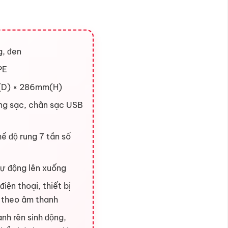
g, đen
PE
D) × 286mm(H)
g sạc, chân sạc USB
hế độ rung 7 tần số
tự động lên xuống
điện thoại, thiết bị
 theo âm thanh
nh rên sinh động,