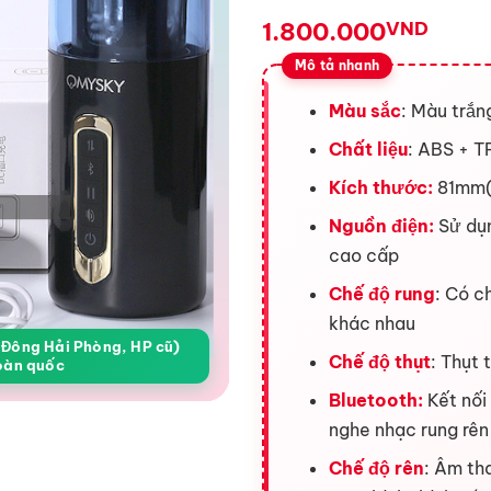
1.800.000
VND
Màu sắc
: Màu trắn
Chất liệu
: ABS + T
Kích thước:
81mm(
Nguồn điện:
Sử dụn
cao cấp
Chế độ rung
: Có c
khác nhau
a Đông Hải Phòng, HP cũ)
Chế độ thụt
: Thụt 
oàn quốc
Bluetooth:
Kết nối 
nghe nhạc rung rên
Chế độ rên
: Âm tha