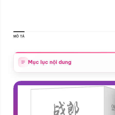
MÔ TẢ
Mục lục nội dung