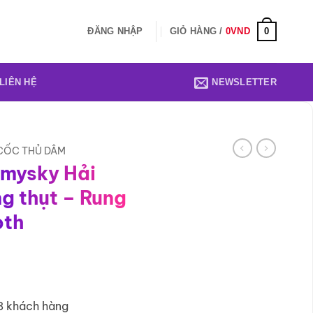
0
ĐĂNG NHẬP
GIỎ HÀNG /
0
VND
LIÊN HỆ
NEWSLETTER
 CỐC THỦ DÂM
mysky Hải
g thụt – Rung
oth
8 khách hàng