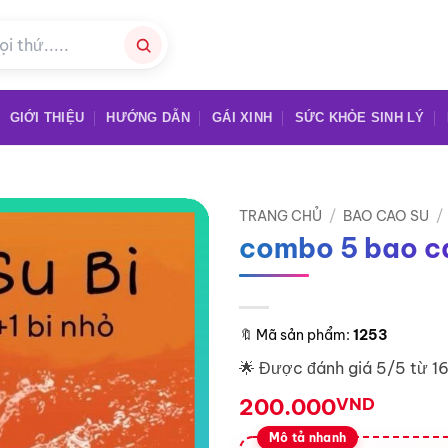
GIỚI THIỆU
HƯỚNG DẪN
GÁI XINH
SỨC KHỎE SINH LÝ
TRANG CHỦ
/
BAO CAO SU
/
combo 5 bao ca
🔖
Mã sản phẩm:
1253
🌟 Được đánh giá 5/5 từ 1
200.000
VND