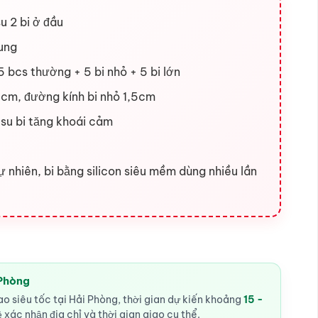
 2 bi ở đầu
rung
 bcs thường + 5 bi nhỏ + 5 bi lớn
3cm, đường kính bi nhỏ 1,5cm
 su bi tăng khoái cảm
ự nhiên, bi bằng silicon siêu mềm dùng nhiều lần
 Phòng
o siêu tốc tại Hải Phòng, thời gian dự kiến khoảng
15 -
ệ xác nhận địa chỉ và thời gian giao cụ thể.