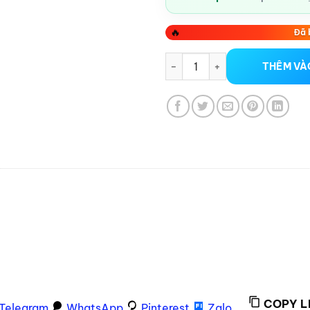
🔥
Đã 
combo 5 bao cao su 2 bi ở đầu
THÊM VÀ
COPY L
Telegram
WhatsApp
Pinterest
Zalo