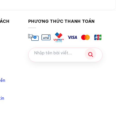
SÁCH
PHƯƠNG THỨC THANH TOÁN
iền
in