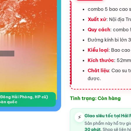
combo 5 bao cao su
Xuất xứ
: Nội địa T
Quy cách
: combo 5
Đường kính bi lớn 
Kiểu loại
: Bao cao
Kích thước
: 52mm
Chât liệu
: Cao su t
được.
a Đông Hải Phòng, HP cũ)
Tình trạng: Còn hàng
oàn quốc
Giao siêu tốc tại Hải
⚡
Sản phẩm này hỗ trợ gia
30 phút
. Shop sẽ liên h