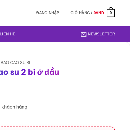
0
ĐĂNG NHẬP
GIỎ HÀNG /
0
VND
LIÊN HỆ
NEWSLETTER
BAO CAO SU BI
o su 2 bi ở đầu
6 khách hàng