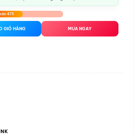
bán 475
 số lượng
O GIỎ HÀNG
MUA NGAY
INK