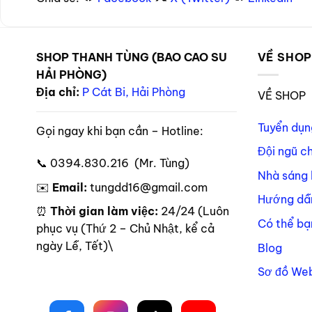
SHOP THANH TÙNG (BAO CAO SU
VỀ SHO
HẢI PHÒNG)
Địa chỉ:
P Cát Bi, Hải Phòng
VỀ SHOP
Tuyển dụn
Gọi ngay khi bạn cần – Hotline:
Đội ngũ c
📞 0394.830.216 (Mr. Tùng)
Nhà sáng 
✉️
Email:
tungdd16@gmail.com
Hướng dẫ
⏰
Thời gian làm việc:
24/24 (Luôn
Có thể bạ
phục vụ (Thứ 2 – Chủ Nhật, kể cả
ngày Lễ, Tết)\
Blog
Sơ đồ Web
Theo dõi trên mạng xã hội