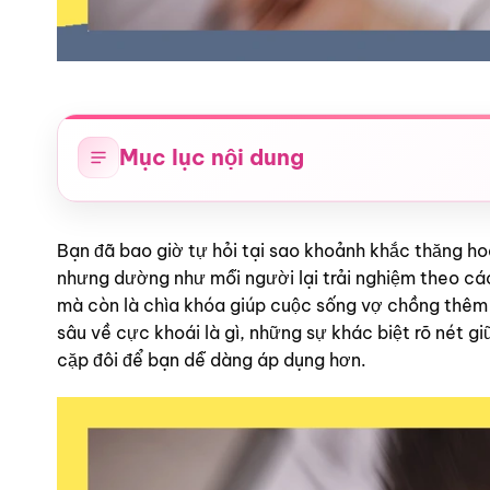
Mục lục nội dung
Bạn đã bao giờ tự hỏi tại sao khoảnh khắc thăng ho
nhưng dường như mỗi người lại trải nghiệm theo các
mà còn là chìa khóa giúp cuộc sống vợ chồng thêm g
sâu về cực khoái là gì, những sự khác biệt rõ nét 
cặp đôi để bạn dễ dàng áp dụng hơn.