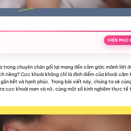
HIỆN MỤC 
a trong chuyện chăn gối lại mang đến cảm giác mãnh liệt đ
h riêng? Cực khoái không chỉ là đỉnh điểm của khoái cảm 
ắn kết và hạnh phúc. Trong bài viết này, chúng ta sẽ cùng
giữa cực khoái nam và nữ, cùng một số kinh nghiệm thực tế 