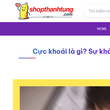
Bỏ
qua
nội
dung
HOME
Cực khoái là gì? Sự kh