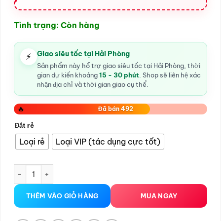
đến
350.000V
Tình trạng: Còn hàng
Giao siêu tốc tại Hải Phòng
⚡
Sản phẩm này hỗ trợ giao siêu tốc tại Hải Phòng, thời
gian dự kiến khoảng
15 - 30 phút
. Shop sẽ liên hệ xác
nhận địa chỉ và thời gian giao cụ thể.
🔥
Đã bán 492
Đắt rẻ
Loại rẻ
Loại VIP (tác dụng cực tốt)
Cường dương ngựa thái tphcm số lượng
THÊM VÀO GIỎ HÀNG
MUA NGAY