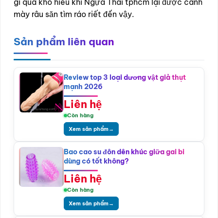
gì quá khó hiểu khi Ngựa Thái tphcm lại được cánh
mày râu săn tìm ráo riết đến vậy.
Sản phẩm liên quan
Review top 3 loại dương vật giả thụt
mạnh 2026
Liên hệ
Còn hàng
Xem sản phẩm
→
Bao cao su đôn dên khúc giữa gai bi
dùng có tốt không?
Liên hệ
Còn hàng
Xem sản phẩm
→