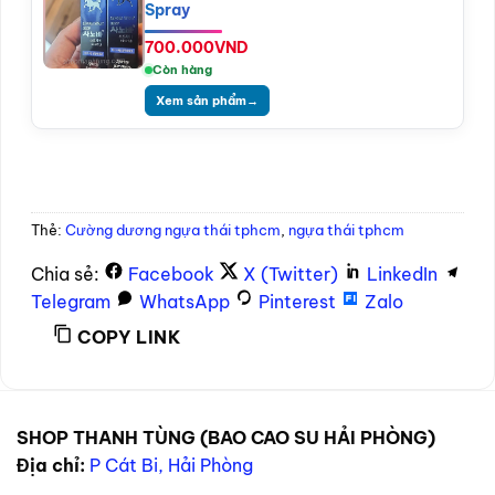
Spray
700.000
VND
Còn hàng
Xem sản phẩm
→
Thẻ:
Cường dương ngựa thái tphcm
,
ngựa thái tphcm
Chia sẻ:
Facebook
X (Twitter)
LinkedIn
Telegram
WhatsApp
Pinterest
Zalo
COPY LINK
SHOP THANH TÙNG (BAO CAO SU HẢI PHÒNG)
Địa chỉ:
P Cát Bi, Hải Phòng