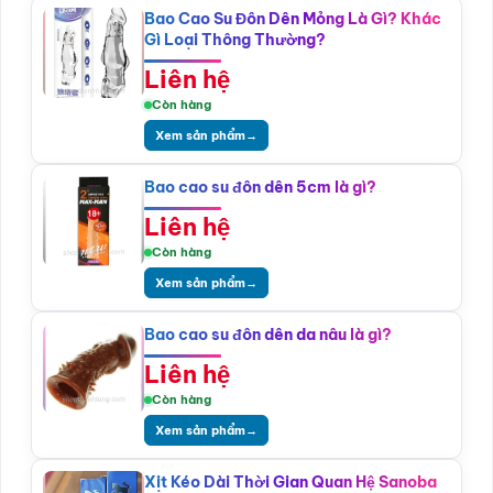
Bao Cao Su Đôn Dên Mỏng Là Gì? Khác
Gì Loại Thông Thường?
Liên hệ
Còn hàng
Xem sản phẩm
→
Bao cao su đôn dên 5cm là gì?
Liên hệ
Còn hàng
Xem sản phẩm
→
Bao cao su đôn dên da nâu là gì?
Liên hệ
Còn hàng
Xem sản phẩm
→
Xịt Kéo Dài Thời Gian Quan Hệ Sanoba