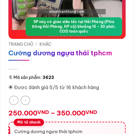
SP này có giao siêu tốc tại Hải Phòng (Phía
Đông Hải Phòng, HP cũ) khoảng 15 - 30 phút,
COD toàn quốc
TRANG CHỦ
/
KHÁC
Cường dương ngựa thái tphcm
🔖
Mã sản phẩm:
3623
🌟 Được đánh giá 5/5 từ 16 khách hàng
Khoảng
250.000
VND
–
350.000
VND
giá:
từ
250.000V
Cường dương ngựa thái tphcm