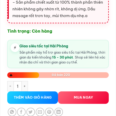
– Sản phẩm chiết xuất từ 100% thành phần thiên
nhiên không gây nhờn rít, không dị ứng. Dầu
masage rất trơn tay, mùi thơm dịu nhẹ.a
Tình trạng: Còn hàng
Giao siêu tốc tại Hải Phòng
⚡
Sản phẩm này hỗ trợ giao siêu tốc tại Hải Phòng, thời
gian dự kiến khoảng
15 - 30 phút
. Shop sẽ liên hệ xác
nhận địa chỉ và thời gian giao cụ thể.
🔥
Đã bán 220
Dầu massage body toàn thân làm ấm cơ thể 500ml gừng thơm
THÊM VÀO GIỎ HÀNG
MUA NGAY