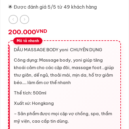
🌟 Được đánh giá 5/5 từ 49 khách hàng
200.000
VND
DẦU MASSAGE BODY yoni CHUYÊN DỤNG
Công dụng: Massage body, yoni giúp tăng
khoái cảm cho các cặp đôi, massage foot ..giúp
thư giãn, dễ ngủ, thoải mái, mịn da, hỗ trợ giảm
béo…. làm ấm cơ thể nhanh
Thể tích: 500ml
Xuất xứ: Hongkong
– Sản phẩm được mọi cặp vợ chồng, spa, thẩm
mỹ viện, cao cấp tin dùng.