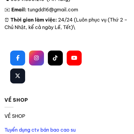
✉️
Email:
tungdd16@gmail.com
⏰
Thời gian làm việc:
24/24 (Luôn phục vụ (Thứ 2 –
Chủ Nhật, kể cả ngày Lễ, Tết)\
Theo dõi trên mạng xã hội
VỀ SHOP
VỀ SHOP
Tuyển dụng ctv bán bao cao su