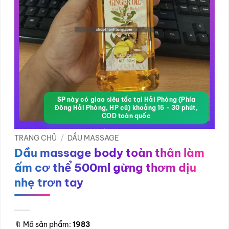
SP này có giao siêu tốc tại Hải Phòng (Phía
Đông Hải Phòng, HP cũ) khoảng 15 - 30 phút,
COD toàn quốc
TRANG CHỦ
/
DẦU MASSAGE
Dầu massage body toàn thân làm
ấm cơ thể 500ml gừng thơm dịu
nhẹ trơn tay
🔖
Mã sản phẩm:
1983