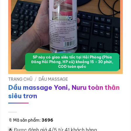
SP này có giao siêu tốc tại Hải Phòng (Phía
Đông Hải Phòng, HP cũ) khoảng 15 - 30 phút,
COD toàn quốc
TRANG CHỦ
/
DẦU MASSAGE
Dầu massage Yoni, Nuru toàn thân
siêu trơn
🔖
Mã sản phẩm:
3696
🌟 Được đánh giá 4/5 từ 41 khách hàng