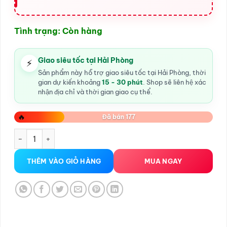
Tình trạng: Còn hàng
Giao siêu tốc tại Hải Phòng
⚡
Sản phẩm này hỗ trợ giao siêu tốc tại Hải Phòng, thời
gian dự kiến khoảng
15 - 30 phút
. Shop sẽ liên hệ xác
nhận địa chỉ và thời gian giao cụ thể.
🔥
Đã bán 177
Dầu massage Yoni, Nuru toàn thân siêu trơn số lượng
THÊM VÀO GIỎ HÀNG
MUA NGAY