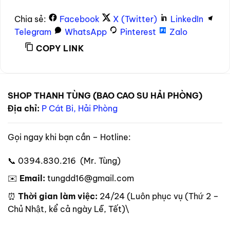
Chia sẻ:
Facebook
X (Twitter)
LinkedIn
Telegram
WhatsApp
Pinterest
Zalo
COPY LINK
SHOP THANH TÙNG (BAO CAO SU HẢI PHÒNG)
Địa chỉ:
P Cát Bi, Hải Phòng
Gọi ngay khi bạn cần – Hotline:
📞 0394.830.216 (Mr. Tùng)
✉️
Email:
tungdd16@gmail.com
⏰
Thời gian làm việc:
24/24 (Luôn phục vụ (Thứ 2 –
Chủ Nhật, kể cả ngày Lễ, Tết)\