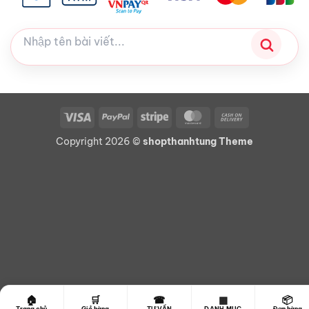
Visa
PayPal
Stripe
MasterCard
Cash
On
Copyright 2026 ©
shopthanhtung Theme
Delivery
☎
🏠
🛒
▦
📦
Trang chủ
Giỏ hàng
TƯ VẤN
DANH MỤC
Đơn hàng