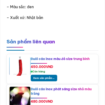
– Màu sắc: đen
– Xuất xứ: Nhật bản
Sản phẩm liên quan
Đuôi cáo inox màu đỏ size trung bình
450.000
VND
Còn hàng
Xem sản phẩm
→
Đuôi cáo inox phát sáng size nhỏ màu
trắng
480.000
VND