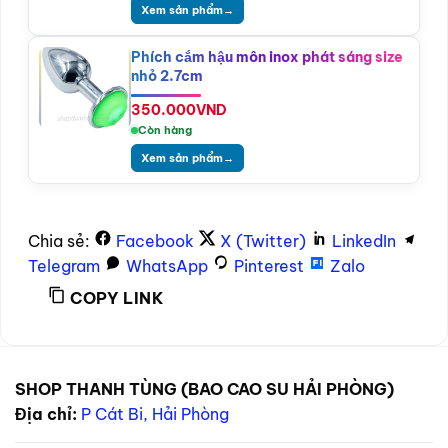
Xem sản phẩm
→
Phích cắm hậu môn inox phát sáng size
nhỏ 2.7cm
350.000
VND
Còn hàng
Xem sản phẩm
→
Chia sẻ:
Facebook
X (Twitter)
LinkedIn
Telegram
WhatsApp
Pinterest
Zalo
COPY LINK
SHOP THANH TÙNG (BAO CAO SU HẢI PHÒNG)
Địa chỉ:
P Cát Bi, Hải Phòng