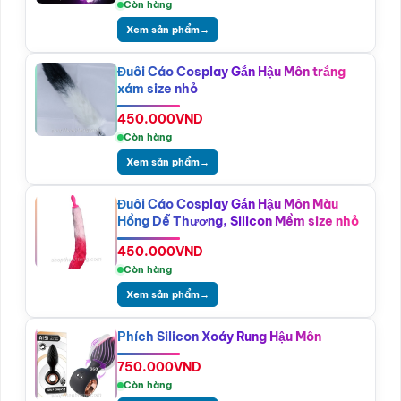
Còn hàng
Xem sản phẩm
→
Đuôi Cáo Cosplay Gắn Hậu Môn trắng
xám size nhỏ
450.000
VND
Còn hàng
Xem sản phẩm
→
Đuôi Cáo Cosplay Gắn Hậu Môn Màu
Hồng Dễ Thương, Silicon Mềm size nhỏ
450.000
VND
Còn hàng
Xem sản phẩm
→
Phích Silicon Xoáy Rung Hậu Môn
750.000
VND
Còn hàng