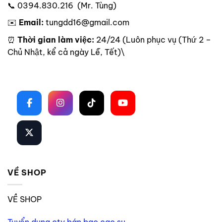
📞 0394.830.216 (Mr. Tùng)
✉️
Email:
tungdd16@gmail.com
⏰
Thời gian làm việc:
24/24 (Luôn phục vụ (Thứ 2 –
Chủ Nhật, kể cả ngày Lễ, Tết)\
Theo dõi trên mạng xã hội
VỀ SHOP
VỀ SHOP
Tuyển dụng ctv bán bao cao su