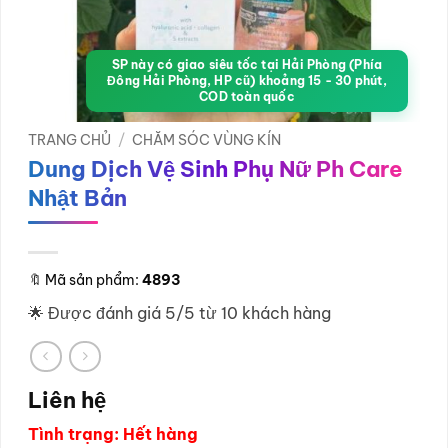
SP này có giao siêu tốc tại Hải Phòng (Phía
Đông Hải Phòng, HP cũ) khoảng 15 - 30 phút,
COD toàn quốc
TRANG CHỦ
/
CHĂM SÓC VÙNG KÍN
Dung Dịch Vệ Sinh Phụ Nữ Ph Care
Nhật Bản
🔖
Mã sản phẩm:
4893
🌟 Được đánh giá 5/5 từ 10 khách hàng
Liên hệ
Tình trạng: Hết hàng