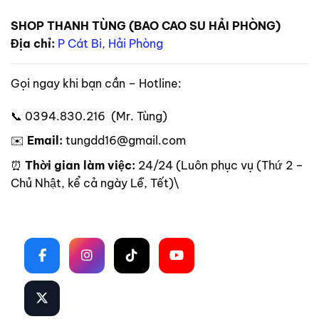
SHOP THANH TÙNG (BAO CAO SU HẢI PHÒNG)
Địa chỉ:
P Cát Bi, Hải Phòng
Gọi ngay khi bạn cần – Hotline:
📞 0394.830.216 (Mr. Tùng)
✉️
Email:
tungdd16@gmail.com
⏰
Thời gian làm việc:
24/24 (Luôn phục vụ (Thứ 2 –
Chủ Nhật, kể cả ngày Lễ, Tết)\
Theo dõi trên mạng xã hội