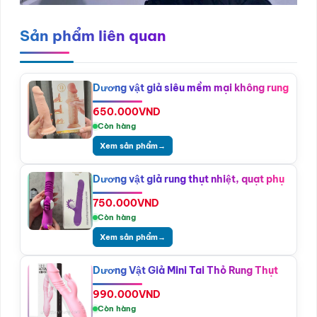
Sản phẩm liên quan
Dương vật giả siêu mềm mại không rung
650.000
VND
Còn hàng
Xem sản phẩm
→
Dương vật giả rung thụt nhiệt, quạt phụ
750.000
VND
Còn hàng
Xem sản phẩm
→
Dương Vật Giả Mini Tai Thỏ Rung Thụt
990.000
VND
Còn hàng