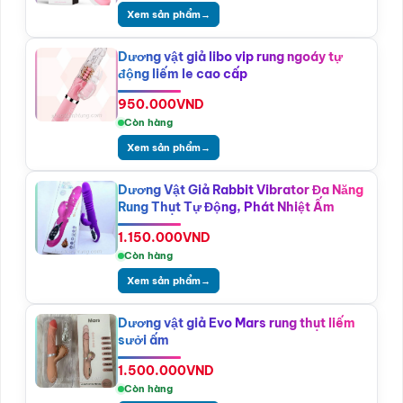
Xem sản phẩm
→
Dương vật giả libo vip rung ngoáy tự
động liếm le cao cấp
950.000
VND
Còn hàng
Xem sản phẩm
→
Dương Vật Giả Rabbit Vibrator Đa Năng
Rung Thụt Tự Động, Phát Nhiệt Ấm
1.150.000
VND
Còn hàng
Xem sản phẩm
→
Dương vật giả Evo Mars rung thụt liếm
sưởi ấm
1.500.000
VND
Còn hàng