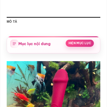
MÔ TẢ
Mục lục nội dung
HIỆN MỤC LỤC