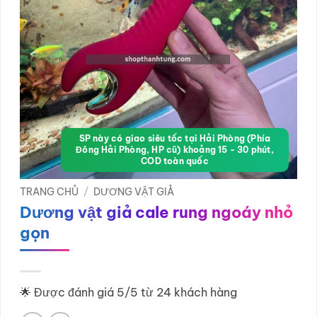
SP này có giao siêu tốc tại Hải Phòng (Phía
Đông Hải Phòng, HP cũ) khoảng 15 - 30 phút,
COD toàn quốc
TRANG CHỦ
/
DƯƠNG VẬT GIẢ
Dương vật giả cale rung ngoáy nhỏ
gọn
🌟 Được đánh giá 5/5 từ 24 khách hàng