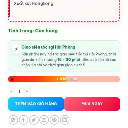
Xuất xứ: Hongkong
Tình trạng: Còn hàng
Giao siêu tốc tại Hải Phòng
⚡
Sản phẩm này hỗ trợ giao siêu tốc tại Hải Phòng, thời
gian dự kiến khoảng
15 - 30 phút
. Shop sẽ liên hệ xác
nhận địa chỉ và thời gian giao cụ thể.
🔥
Đã bán 368
Dương vật giả cale rung ngoáy nhỏ gọn số lượng
THÊM VÀO GIỎ HÀNG
MUA NGAY