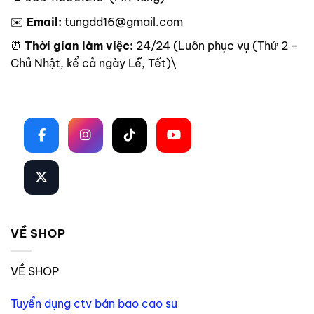
✉️
Email:
tungdd16@gmail.com
⏰
Thời gian làm việc:
24/24 (Luôn phục vụ (Thứ 2 –
Chủ Nhật, kể cả ngày Lễ, Tết)\
Theo dõi trên mạng xã hội
VỀ SHOP
VỀ SHOP
Tuyển dụng ctv bán bao cao su