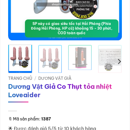
SP này có giao siêu tốc tại Hải Phòng (Phía
Đông Hải Phòng, HP cũ) khoảng 15 - 30 phút,
COD toàn quốc
TRANG CHỦ
/
DƯƠNG VẬT GIẢ
Dương Vật Giả Co Thụt tỏa nhiệt
Loveaider
🔖
Mã sản phẩm:
1387
🌟 Được đánh giá 5/5 từ 10 khách hàng