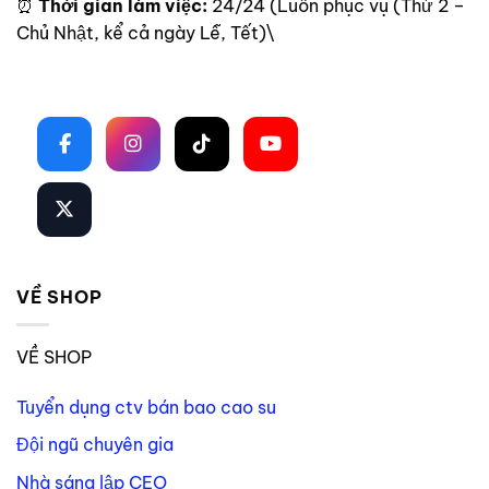
⏰
Thời gian làm việc:
24/24 (Luôn phục vụ (Thứ 2 –
Chủ Nhật, kể cả ngày Lễ, Tết)\
Theo dõi trên mạng xã hội
VỀ SHOP
VỀ SHOP
Tuyển dụng ctv bán bao cao su
Đội ngũ chuyên gia
Nhà sáng lập CEO