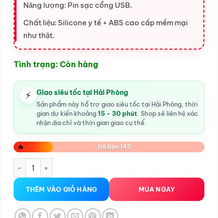
Năng lượng: Pin sạc cổng USB.
Chất liệu: Silicone y tế + ABS cao cấp mềm mại
như thật.
Tình trạng: Còn hàng
Giao siêu tốc tại Hải Phòng
⚡
Sản phẩm này hỗ trợ giao siêu tốc tại Hải Phòng, thời
gian dự kiến khoảng
15 - 30 phút
. Shop sẽ liên hệ xác
nhận địa chỉ và thời gian giao cụ thể.
🔥
Đã bán 145
Dương Vật Giả Co Thụt tỏa nhiệt Loveaider số lượng
THÊM VÀO GIỎ HÀNG
MUA NGAY