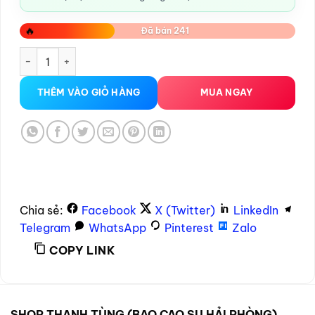
🔥
Đã bán 241
DƯƠNG VẬT GIẢ không rung siêu mềm mịn 6947 số lượng
THÊM VÀO GIỎ HÀNG
MUA NGAY
Chia sẻ:
Facebook
X (Twitter)
LinkedIn
Telegram
WhatsApp
Pinterest
Zalo
COPY LINK
SHOP THANH TÙNG (BAO CAO SU HẢI PHÒNG)