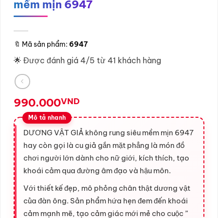
mềm mịn 6947
🔖
Mã sản phẩm:
6947
🌟 Được đánh giá 4/5 từ 41 khách hàng
990.000
VND
DƯƠNG VẬT GIẢ không rung siêu mềm mịn 6947
hay còn gọi là cu giả gắn mặt phẳng là món đồ
chơi người lớn dành cho nữ giới, kích thích, tạo
khoái cảm qua đường âm đạo và hậu môn.
Với thiết kế đẹp, mô phỏng chân thật dương vật
của đàn ông. Sản phẩm hứa hẹn đem đến khoái
cảm mạnh mẽ, tạo cảm giác mới mẻ cho cuộc ”