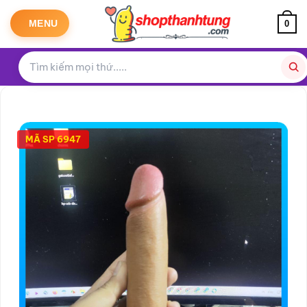
Bỏ
qua
MENU
0
nội
dung
MÃ SP 6947