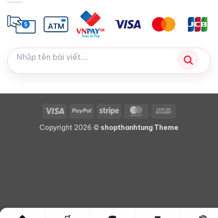
Visa
PayPal
Stripe
MasterCard
Cash
On
Copyright 2026 ©
shopthanhtung Theme
Delivery