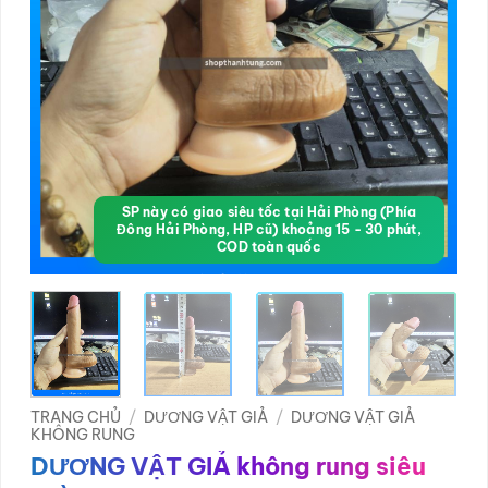
SP này có giao siêu tốc tại Hải Phòng (Phía
Đông Hải Phòng, HP cũ) khoảng 15 - 30 phút,
COD toàn quốc
TRANG CHỦ
/
DƯƠNG VẬT GIẢ
/
DƯƠNG VẬT GIẢ
KHÔNG RUNG
DƯƠNG VẬT GIẢ không rung siêu