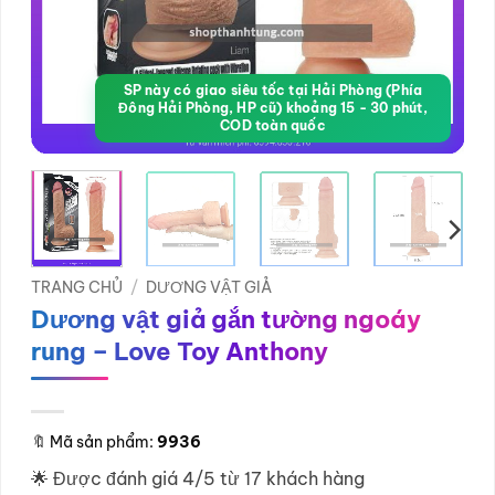
SP này có giao siêu tốc tại Hải Phòng (Phía
Đông Hải Phòng, HP cũ) khoảng 15 - 30 phút,
COD toàn quốc
TRANG CHỦ
/
DƯƠNG VẬT GIẢ
Dương vật giả gắn tường ngoáy
rung – Love Toy Anthony
🔖
Mã sản phẩm:
9936
🌟 Được đánh giá 4/5 từ 17 khách hàng