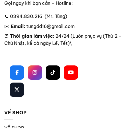
Gọi ngay khi bạn cần – Hotline:
📞 0394.830.216 (Mr. Tùng)
✉️
Email:
tungdd16@gmail.com
⏰
Thời gian làm việc:
24/24 (Luôn phục vụ (Thứ 2 –
Chủ Nhật, kể cả ngày Lễ, Tết)\
Theo dõi trên mạng xã hội
VỀ SHOP