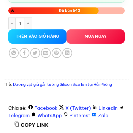
🔥
Đã bán 543
Dương vật giả gắn tường Silicon Size lớn tại Hải Phòng số lư
THÊM VÀO GIỎ HÀNG
MUA NGAY
Thẻ:
Dương vật giả gắn tường Silicon Size lớn tại Hải Phòng
Chia sẻ:
Facebook
X (Twitter)
LinkedIn
Telegram
WhatsApp
Pinterest
Zalo
COPY LINK