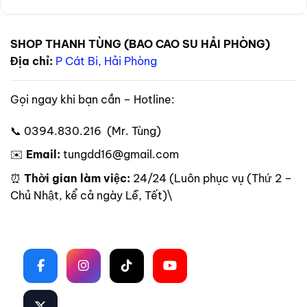
SHOP THANH TÙNG (BAO CAO SU HẢI PHÒNG)
Địa chỉ:
P Cát Bi, Hải Phòng
Gọi ngay khi bạn cần – Hotline:
📞 0394.830.216 (Mr. Tùng)
✉️
Email:
tungdd16@gmail.com
⏰
Thời gian làm việc:
24/24 (Luôn phục vụ (Thứ 2 –
Chủ Nhật, kể cả ngày Lễ, Tết)\
Theo dõi trên mạng xã hội