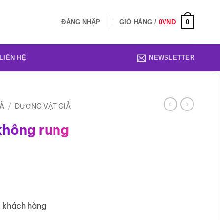
0
ĐĂNG NHẬP
GIỎ HÀNG /
0
VND
LIÊN HỆ
NEWSLETTER
IẢ
/
DƯƠNG VẬT GIẢ
không rung
1 khách hàng