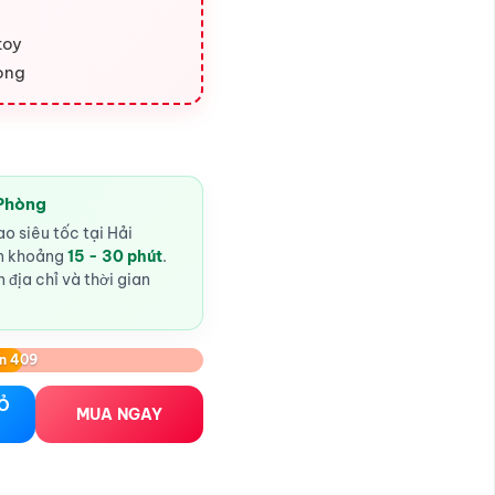
toy
ong
 Phòng
o siêu tốc tại Hải
ến khoảng
15 - 30 phút
.
 địa chỉ và thời gian
n 409
etoy số lượng
IỎ
MUA NGAY