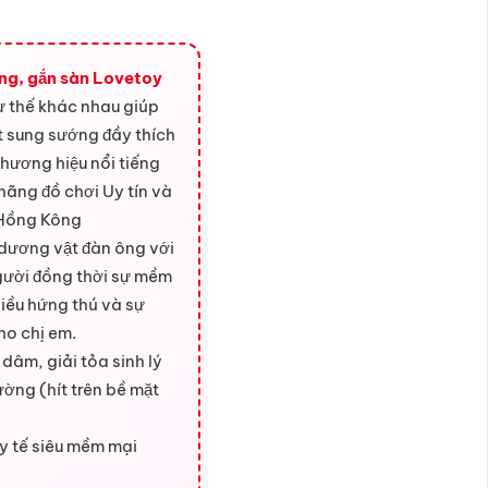
ng, gắn sàn Lovetoy
tư thế khác nhau giúp
t sung sướng đầy thích
thương hiệu nổi tiếng
ãng đồ chơi Uy tín và
 Hồng Kông
 dương vật đàn ông với
gười đồng thời sự mềm
iều hứng thú và sự
ho chị em.
m, giải tỏa sinh lý
ường (hít trên bề mặt
 tế siêu mềm mại