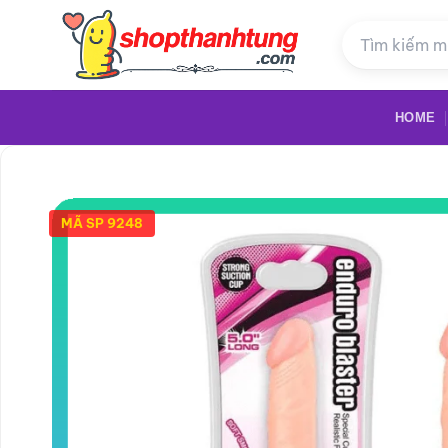
Bỏ
qua
nội
dung
HOME
MÃ SP 9248