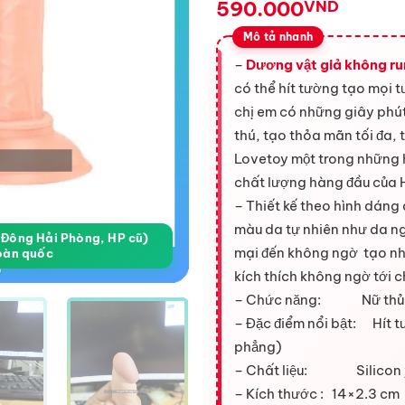
590.000
VND
–
Dương vật giả không ru
có thể hít tường tạo mọi 
chị em có những giây phú
thú, tạo thỏa mãn tối đa, 
Lovetoy một trong những h
chất lượng hàng đầu của
– Thiết kế theo hình dáng
màu da tự nhiên như da n
a Đông Hải Phòng, HP cũ)
mại đến không ngờ tạo nh
oàn quốc
kích thích không ngờ tới c
– Chức năng: Nữ thủ dâ
– Đặc điểm nổi bật: Hít t
phẳng)
– Chất liệu: Silicon y
– Kích thước : 14×2.3 cm