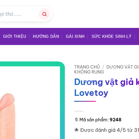
GIỚI THIỆU
HƯỚNG DẪN
GÁI XINH
SỨC KHỎE SINH LÝ
TRANG CHỦ
/
DƯƠNG VẬT G
KHÔNG RUNG
Dương vật giả 
Lovetoy
🔖
Mã sản phẩm:
9248
🌟 Được đánh giá 4/5 từ 3