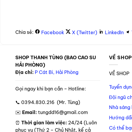
Chia sẻ:
Facebook
X (Twitter)
LinkedIn
SHOP THANH TÙNG (BAO CAO SU
VỀ SHO
HẢI PHÒNG)
Địa chỉ:
P Cát Bi, Hải Phòng
VỀ SHOP
Tuyển dụn
Gọi ngay khi bạn cần – Hotline:
Đội ngũ c
📞 0394.830.216 (Mr. Tùng)
Nhà sáng 
✉️
Email:
tungdd16@gmail.com
Hướng dẫ
⏰
Thời gian làm việc:
24/24 (Luôn
Có thể bạ
phục vụ (Thứ 2 – Chủ Nhật, kể cả