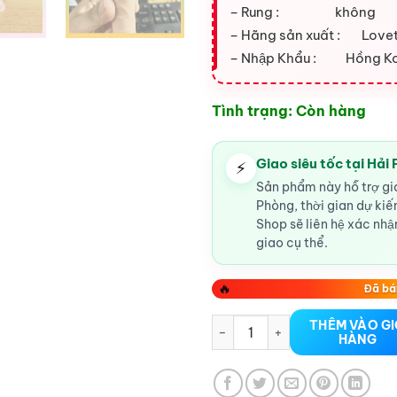
– Rung : không
– Hãng sản xuất : Love
– Nhập Khẩu : Hồng K
Tình trạng: Còn hàng
Giao siêu tốc tại Hải
⚡
Sản phẩm này hỗ trợ gia
Phòng, thời gian dự ki
Shop sẽ liên hệ xác nhận
giao cụ thể.
🔥
Đã bá
Dương vật giả không rung Lov
THÊM VÀO G
HÀNG