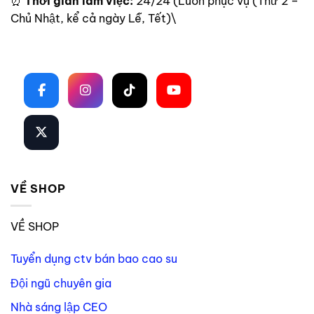
⏰
Thời gian làm việc:
24/24 (Luôn phục vụ (Thứ 2 –
Chủ Nhật, kể cả ngày Lễ, Tết)\
Theo dõi trên mạng xã hội
VỀ SHOP
VỀ SHOP
Tuyển dụng ctv bán bao cao su
Đội ngũ chuyên gia
Nhà sáng lập CEO