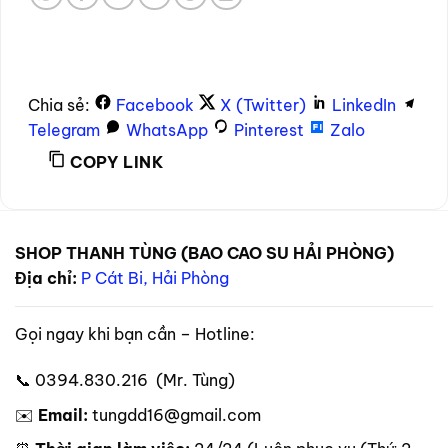
Chia sẻ:
Facebook
X (Twitter)
LinkedIn
Telegram
WhatsApp
Pinterest
Zalo
COPY LINK
SHOP THANH TÙNG (BAO CAO SU HẢI PHÒNG)
Địa chỉ:
P Cát Bi, Hải Phòng
Gọi ngay khi bạn cần – Hotline:
📞 0394.830.216 (Mr. Tùng)
✉️
Email:
tungdd16@gmail.com