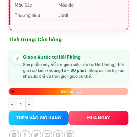
Màu Sắc
Màu da
Thương hiệu
Jiuai
Tình trạng: Còn hàng
Giao siêu tốc tại Hải Phòng
⚡
Sản phẩm này hỗ trợ giao siêu tốc tại Hải Phòng, thời
gian dự kiến khoảng
15 - 30 phút
. Shop sẽ liên hệ xác
nhận địa chỉ và thời gian giao cụ thể.
🔥
Đã bán 373
Dương vật giả ngón tay rung Jiuai tại Hải Phòng số lượng
THÊM VÀO GIỎ HÀNG
MUA NGAY