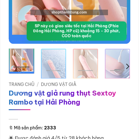
SP này có giao siêu tốc tại Hải Phòng (Phía
Đông Hải Phòng, HP cũ) khoảng 15 - 30 phút,
COD toàn quốc
TRANG CHỦ
/
DƯƠNG VẬT GIẢ
Dương vật giả rung thụt Sextoy
Rambo tại Hải Phòng
🔖
Mã sản phẩm:
2333
🌟 Được đánh giá 4/5 từ 28 khách hàng