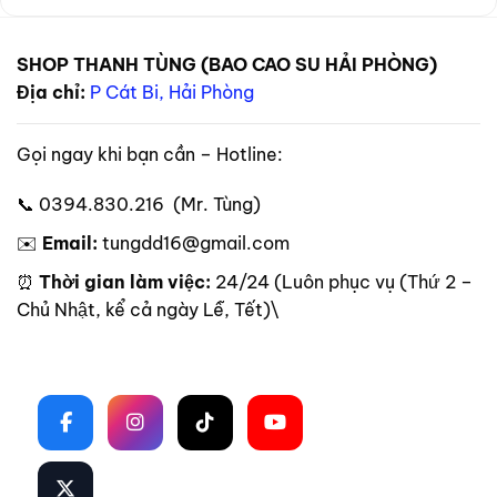
SHOP THANH TÙNG (BAO CAO SU HẢI PHÒNG)
Địa chỉ:
P Cát Bi, Hải Phòng
Gọi ngay khi bạn cần – Hotline:
📞 0394.830.216 (Mr. Tùng)
✉️
Email:
tungdd16@gmail.com
⏰
Thời gian làm việc:
24/24 (Luôn phục vụ (Thứ 2 –
Chủ Nhật, kể cả ngày Lễ, Tết)\
Theo dõi trên mạng xã hội