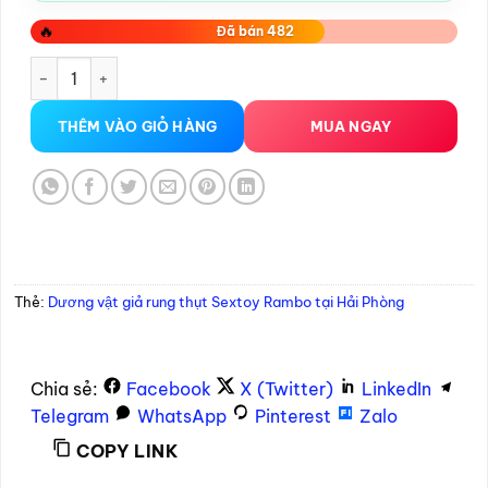
🔥
Đã bán 482
Dương vật giả rung thụt Sextoy Rambo tại Hải Phòng số lượ
THÊM VÀO GIỎ HÀNG
MUA NGAY
Thẻ:
Dương vật giả rung thụt Sextoy Rambo tại Hải Phòng
Chia sẻ:
Facebook
X (Twitter)
LinkedIn
Telegram
WhatsApp
Pinterest
Zalo
COPY LINK