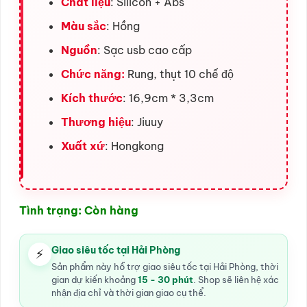
Chất liệu
: Silicon + Abs
Màu sắc
: Hồng
Nguồn
: Sạc usb cao cấp
Chức năng:
Rung, thụt 10 chế độ
Kích thước
: 16,9cm * 3,3cm
Thương hiệu
: Jiuuy
Xuất xứ
: Hongkong
Tình trạng: Còn hàng
Giao siêu tốc tại Hải Phòng
⚡
Sản phẩm này hỗ trợ giao siêu tốc tại Hải Phòng, thời
gian dự kiến khoảng
15 - 30 phút
. Shop sẽ liên hệ xác
nhận địa chỉ và thời gian giao cụ thể.