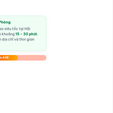
 Phòng
o siêu tốc tại Hải
ến khoảng
15 - 30 phút
.
 địa chỉ và thời gian
n 498