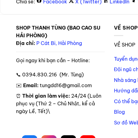
Chia sẻ:
Facebook
X (Twitter)
LinkedIn
SHOP THANH TÙNG (BAO CAO SU
VỀ SHO
HẢI PHÒNG)
Địa chỉ:
P Cát Bi, Hải Phòng
VỀ SHOP
Tuyển dụn
Gọi ngay khi bạn cần – Hotline:
Đội ngũ c
📞 0394.830.216 (Mr. Tùng)
Nhà sáng 
✉️
Email:
tungdd16@gmail.com
Hướng dẫ
⏰
Thời gian làm việc:
24/24 (Luôn
Có thể bạ
phục vụ (Thứ 2 – Chủ Nhật, kể cả
ngày Lễ, Tết)\
Blog
Sơ đồ Web
Theo dõi trên mạng xã hội