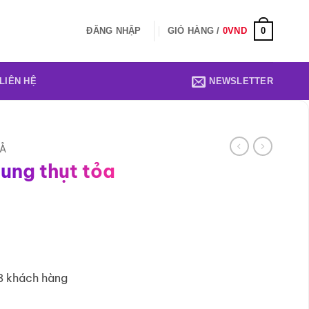
0
ĐĂNG NHẬP
GIỎ HÀNG /
0
VND
LIÊN HỆ
NEWSLETTER
IẢ
ung thụt tỏa
8 khách hàng