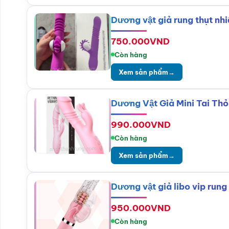
Dương vật giả rung thụt nhi
750.000
VND
Còn hàng
Xem sản phẩm
→
Dương Vật Giả Mini Tai Thỏ
990.000
VND
Còn hàng
Xem sản phẩm
→
Dương vật giả libo vip rung
950.000
VND
Còn hàng