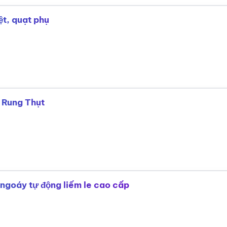
ệt, quạt phụ
 Rung Thụt
 ngoáy tự động liếm le cao cấp