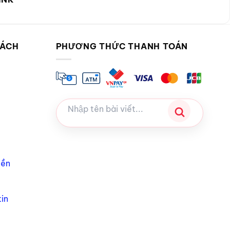
SÁCH
PHƯƠNG THỨC THANH TOÁN
iền
in