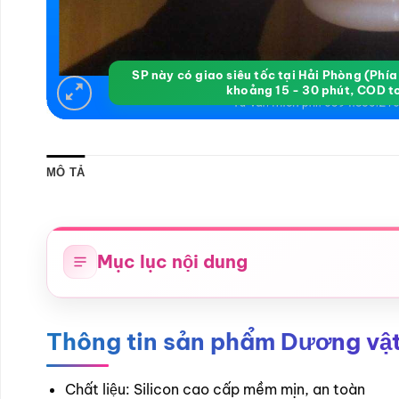
SP này có giao siêu tốc tại Hải Phòng (Phí
khoảng 15 - 30 phút, COD t
MÔ TẢ
Mục lục nội dung
Thông tin sản phẩm Dương vật 
Chất liệu: Silicon cao cấp mềm mịn, an toàn