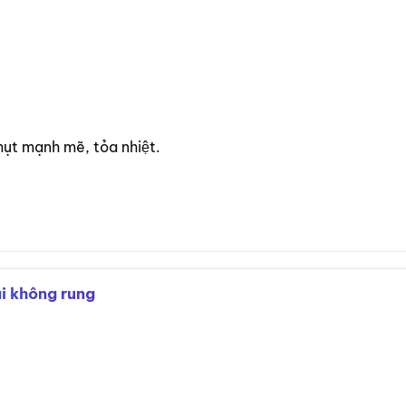
hụt mạnh mẽ, tỏa nhiệt.
i không rung