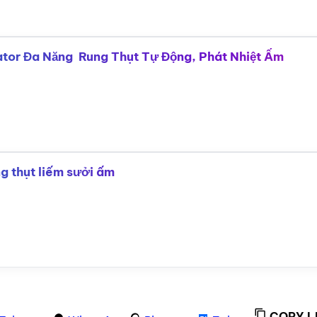
ator Đa Năng Rung Thụt Tự Động, Phát Nhiệt Ấm
g thụt liếm sưởi ấm
COPY L