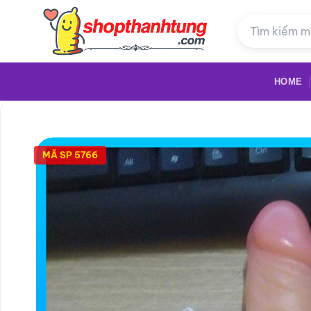
Bỏ
qua
nội
dung
HOME
MÃ SP 5766