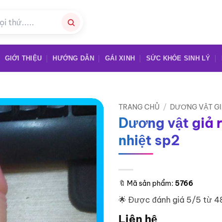
GIỚI THIỆU
HƯỚNG DẪN
GÁI XINH
SỨC KHỎE SINH LÝ
TRANG CHỦ
/
DƯƠNG VẬT G
Dương vật giả r
nhiệt sp2
🔖
Mã sản phẩm:
5766
🌟 Được đánh giá 5/5 từ 4
Liên hệ